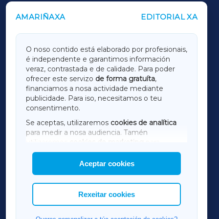
AMARIÑAXA
EDITORIAL XA
OUTROS PERIÓDICOS
GALICIAXA
O noso contido está elaborado por profesionais,
é independente e garantimos información
LUGOXA
veraz, contrastada e de calidade. Para poder
ofrecer este servizo
de forma gratuíta
,
financiamos a nosa actividade mediante
TERRACHAXA
publicidade. Para iso, necesitamos o teu
consentimento.
SARRIAXA
Se aceptas, utilizaremos
cookies de analítica
para medir a nosa audiencia. Tamén
AMARIÑAXA
utilizaremos
cookies de marketing
para
mostrar publicidade de terceiros.
Aceptar cookies
RIBEIRASACRAXA
Así mesmo, podes personalizar a elección das
cookies que desexas permitir.
ACORUÑAXA
Rexeitar cookies
FERROLXA