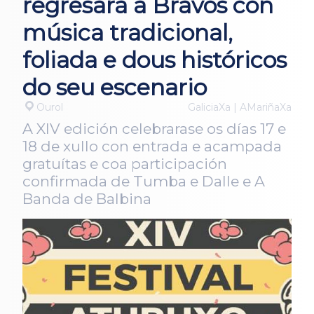
regresará a Bravos con
música tradicional,
foliada e dous históricos
do seu escenario
Ourol
GaliciaXa | AMariñaXa
A XIV edición celebrarase os días 17 e
18 de xullo con entrada e acampada
gratuítas e coa participación
confirmada de Tumba e Dalle e A
Banda de Balbina