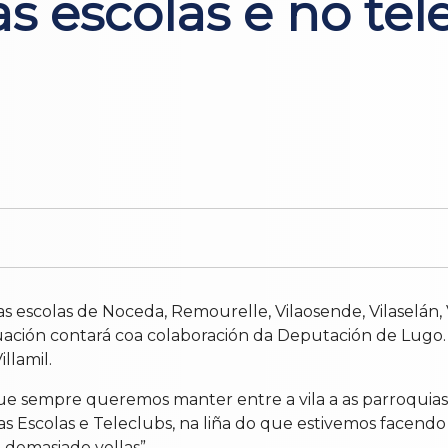
as escolas e no tel
s escolas de Noceda, Remourelle, Vilaosende, Vilaselán, 
uación contará coa colaboración da Deputación de Lugo. E
llamil.
que sempre queremos manter entre a vila a as parroquias
as Escolas e Teleclubs, na liña do que estivemos facend
 demasiado vellas”.