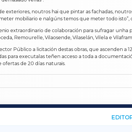
de exteriores, noutros hai que pintar as fachadas, noutr
meter mobiliario e nalgúns temos que meter todo isto”, di
io extraordinario de colaboración para sufragar unha 
eda, Remourelle, Vilaosende, Vilaselán, Vilela e Vilafram
ector Público a licitación destas obras, que ascenden a
cadas para executalas teñen acceso a toda a documentac
ofertas de 20 días naturais.
EDITOR