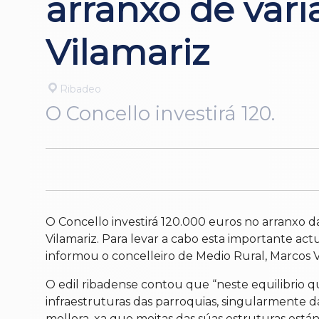
arranxo de vari
Vilamariz
Ribadeo
O Concello investirá 120.
O Concello investirá 120.000 euros no arranxo da
Vilamariz. Para levar a cabo esta importante act
informou o concelleiro de Medio Rural, Marcos Vi
O edil ribadense contou que “neste equilibrio 
infraestruturas das parroquias, singularmente d
mellora, xa que moitas das súas estruturas están