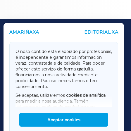
AMARIÑAXA
EDITORIAL XA
OUTROS PERIÓDICOS
GALICIAXA
O noso contido está elaborado por profesionais,
é independente e garantimos información
LUGOXA
veraz, contrastada e de calidade. Para poder
ofrecer este servizo
de forma gratuíta
,
financiamos a nosa actividade mediante
TERRACHAXA
publicidade. Para iso, necesitamos o teu
consentimento.
SARRIAXA
Se aceptas, utilizaremos
cookies de analítica
para medir a nosa audiencia. Tamén
AMARIÑAXA
utilizaremos
cookies de marketing
para
mostrar publicidade de terceiros.
Aceptar cookies
RIBEIRASACRAXA
Así mesmo, podes personalizar a elección das
cookies que desexas permitir.