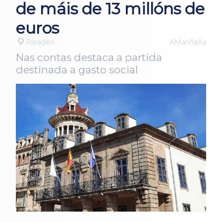
de máis de 13 millóns de
euros
Ribadeo
AMariñaXa
Nas contas destaca a partida
destinada a gasto social