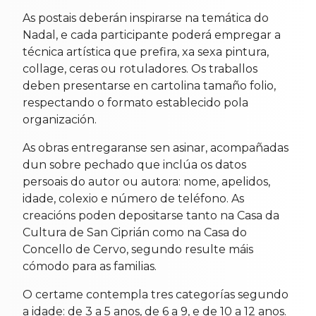
As postais deberán inspirarse na temática do
Nadal, e cada participante poderá empregar a
técnica artística que prefira, xa sexa pintura,
collage, ceras ou rotuladores. Os traballos
deben presentarse en cartolina tamaño folio,
respectando o formato establecido pola
organización.
As obras entregaranse sen asinar, acompañadas
dun sobre pechado que inclúa os datos
persoais do autor ou autora: nome, apelidos,
idade, colexio e número de teléfono. As
creacións poden depositarse tanto na Casa da
Cultura de San Ciprián como na Casa do
Concello de Cervo, segundo resulte máis
cómodo para as familias.
O certame contempla tres categorías segundo
a idade: de 3 a 5 anos, de 6 a 9, e de 10 a 12 anos.