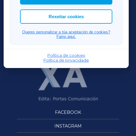
cookies que desexas permitir.
ACORUÑAXA
Rexeitar cookies
FERROLXA
Queres personalizar a túa aceptación de cookies?
Faino aquí.
OURENSEXA
Política de cookies
Política de privacidade
FACEBOOK
INSTAGRAM