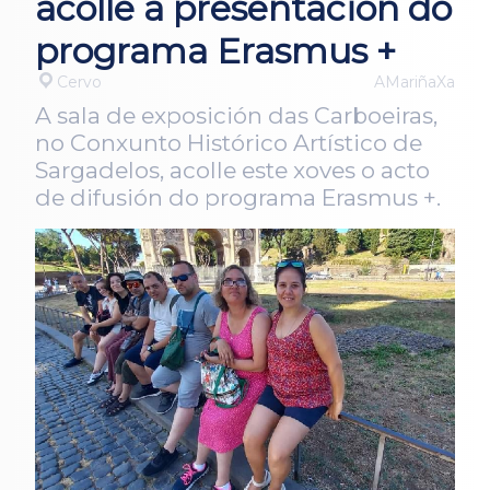
acolle a presentación do
programa Erasmus +
Cervo
AMariñaXa
A sala de exposición das Carboeiras,
no Conxunto Histórico Artístico de
Sargadelos, acolle este xoves o acto
de difusión do programa Erasmus +.