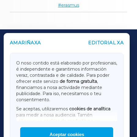
erasmus
AMARIÑAXA
EDITORIAL XA
OUTROS PERIÓDICOS
GALICIAXA
O noso contido está elaborado por profesionais,
é independente e garantimos información
LUGOXA
veraz, contrastada e de calidade. Para poder
ofrecer este servizo
de forma gratuíta
,
financiamos a nosa actividade mediante
TERRACHAXA
publicidade. Para iso, necesitamos o teu
consentimento.
SARRIAXA
Se aceptas, utilizaremos
cookies de analítica
para medir a nosa audiencia. Tamén
AMARIÑAXA
utilizaremos
cookies de marketing
para
mostrar publicidade de terceiros.
Aceptar cookies
RIBEIRASACRAXA
Así mesmo, podes personalizar a elección das