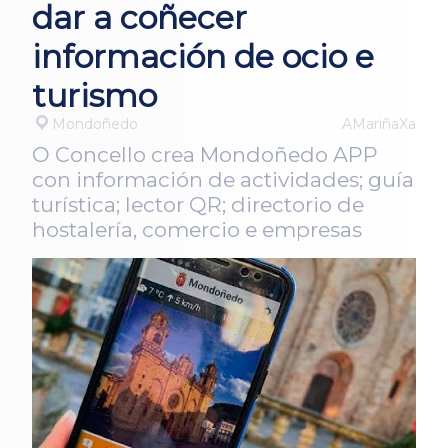
dar a coñecer
información de ocio e
turismo
Mondoñedo
AMariñaXa
O Concello crea Mondoñedo APP
con información de actividades; guía
turística; lector QR; directorio de
hostalería, comercio e empresas