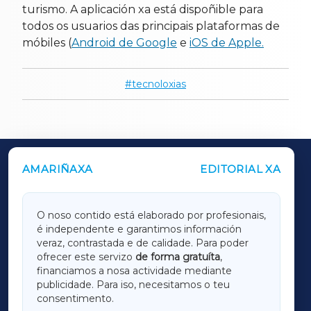
turismo. A aplicación xa está dispoñible para
todos os usuarios das principais plataformas de
móbiles (
Android de Google
e
iOS de Apple.
tecnoloxias
AMARIÑAXA
EDITORIAL XA
OUTROS PERIÓDICOS
GALICIAXA
O noso contido está elaborado por profesionais,
é independente e garantimos información
LUGOXA
veraz, contrastada e de calidade. Para poder
ofrecer este servizo
de forma gratuíta
,
financiamos a nosa actividade mediante
TERRACHAXA
publicidade. Para iso, necesitamos o teu
consentimento.
SARRIAXA