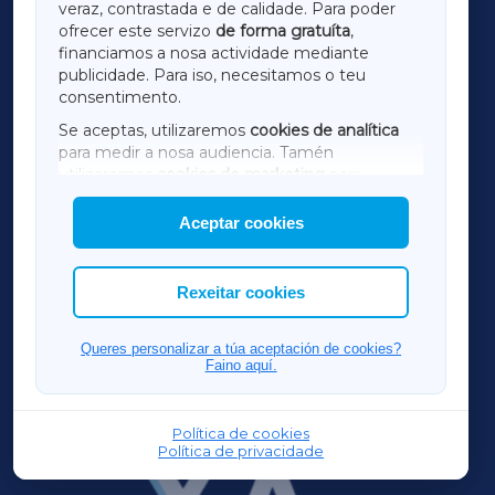
LUGOXA
veraz, contrastada e de calidade. Para poder
ofrecer este servizo
de forma gratuíta
,
financiamos a nosa actividade mediante
TERRACHAXA
publicidade. Para iso, necesitamos o teu
consentimento.
SARRIAXA
Se aceptas, utilizaremos
cookies de analítica
para medir a nosa audiencia. Tamén
AMARIÑAXA
utilizaremos
cookies de marketing
para
mostrar publicidade de terceiros.
Aceptar cookies
RIBEIRASACRAXA
Así mesmo, podes personalizar a elección das
cookies que desexas permitir.
ACORUÑAXA
Rexeitar cookies
FERROLXA
Queres personalizar a túa aceptación de cookies?
Faino aquí.
OURENSEXA
Política de cookies
Política de privacidade