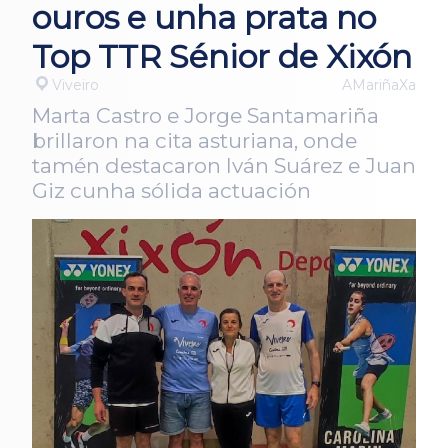
ouros e unha prata no
Top TTR Sénior de Xixón
Viveiro
AMariñaXa
Marta Castro e Jorge Santamariña
brillaron na cita asturiana, onde
tamén destacaron Iván Suárez e Juan
Giz cunha sólida actuación