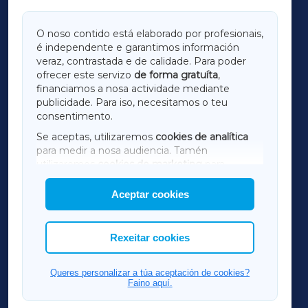
GALICIAXA
O noso contido está elaborado por profesionais,
é independente e garantimos información
LUGOXA
veraz, contrastada e de calidade. Para poder
ofrecer este servizo
de forma gratuíta
,
financiamos a nosa actividade mediante
TERRACHAXA
publicidade. Para iso, necesitamos o teu
consentimento.
SARRIAXA
Se aceptas, utilizaremos
cookies de analítica
para medir a nosa audiencia. Tamén
AMARIÑAXA
utilizaremos
cookies de marketing
para
mostrar publicidade de terceiros.
Aceptar cookies
RIBEIRASACRAXA
Así mesmo, podes personalizar a elección das
cookies que desexas permitir.
ACORUÑAXA
Rexeitar cookies
FERROLXA
Queres personalizar a túa aceptación de cookies?
Faino aquí.
OURENSEXA