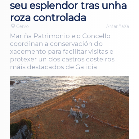
seu esplendor tras unha
roza controlada
Cervo
AMariñaXa
Mariña Patrimonio e o Concello
coordinan a conservación do
xacemento para facilitar visitas e
protexer un dos castros costeiros
máis destacados de Galicia