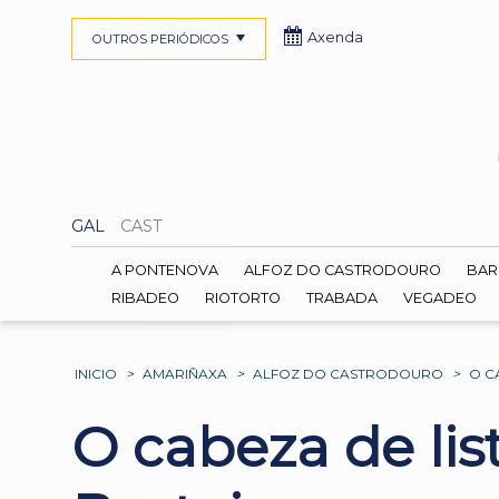
Axenda
OUTROS PERIÓDICOS
GAL
CAST
A PONTENOVA
ALFOZ DO CASTRODOURO
BAR
RIBADEO
RIOTORTO
TRABADA
VEGADEO
INICIO
>
AMARIÑAXA
>
ALFOZ DO CASTRODOURO
>
O C
O cabeza de li