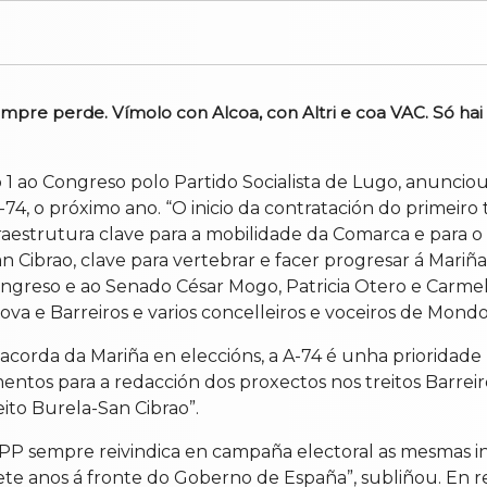
mpre perde. Vímolo con Alcoa, con Altri e coa VAC. Só hai
 ao Congreso polo Partido Socialista de Lugo, anunciou
A-74, o próximo ano. “O inicio da contratación do primei
aestrutura clave para a mobilidade da Comarca e para o
n Cibrao, clave para vertebrar e facer progresar á Mariñ
greso e ao Senado César Mogo, Patricia Otero e Carmela 
ova e Barreiros e varios concelleiros e voceiros de Mond
 acorda da Mariña en eleccións, a A-74 é unha prioridade 
mentos para a redacción dos proxectos nos treitos Barre
eito Burela-San Cibrao”.
P sempre reivindica en campaña electoral as mesmas in
te anos á fronte do Goberno de España”, subliñou. En re