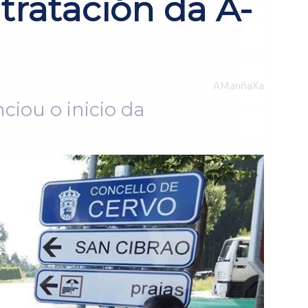
tratación da A-
AMariñaXa
iou o inicio da