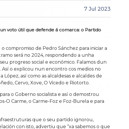
7 Jul 2023
 un voto útil que defende á comarca: o Partido
 o compromiso de Pedro Sánchez para iniciar a
ro tramo será no 2024, respondendo a unha
 seu progreso social e económico. Falamos dun
a. Así o explicou nun encontro cos medios no
López, así como as alcaldesas e alcaldes de
oñedo, Cervo, Xove, O Vicedo e Riotorto.
para o Goberno socialista e así o demostrou
iros-O Carme, o Carme-Foz e Foz-Burela e para
fraestruturas que o seu partido ignorou,
lación con isto, advertiu que “xa sabemos o que