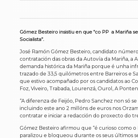
Gómez Besteiro insistiu en que “co PP a Mariña se
Socialista”
.
José Ramón Gómez Besteiro, candidato número 1
contratación das obras da Autovía da Mariña, a 
demanda histórica da Mariña porque é unha infr
trazado de 33,5 quilómetros entre Barreiros e Sa
que estivo acompañado por os candidatos ao Con
Foz, Viveiro, Trabada, Lourenzá, Ourol, A Ponten
“A diferenza de Feijóo, Pedro Sanchez non só se
incluindo este ano 2 millóns de euros nos Orza
contratar e iniciar a redacción do proxecto do tr
Gómez Besteiro afirmou que “é curioso como o P
paralizou e bloqueou durante os seus últimos se