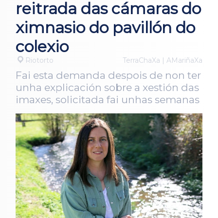
reitrada das cámaras do
ximnasio do pavillón do
colexio
Riotorto
TerraChaXa | AMariñaXa
Fai esta demanda despois de non ter
unha explicación sobre a xestión das
imaxes, solicitada fai unhas semanas