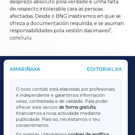
desprezo absoluto pola verdade e unha falta
de respecto intolerable cara as persoas
afectadas. Desde o BNG insistiremos en que se
ofreza a documentación requirida, e se asuman
responsabilidades pola xestión das imaxes”,
concluíu.
AMARIÑAXA
EDITORIAL XA
OUTROS PERIÓDICOS
GALICIAXA
O noso contido está elaborado por profesionais,
é independente e garantimos información
LUGOXA
veraz, contrastada e de calidade. Para poder
ofrecer este servizo
de forma gratuíta
,
financiamos a nosa actividade mediante
TERRACHAXA
publicidade. Para iso, necesitamos o teu
consentimento.
SARRIAXA
Se aceptas, utilizaremos
cookies de analítica