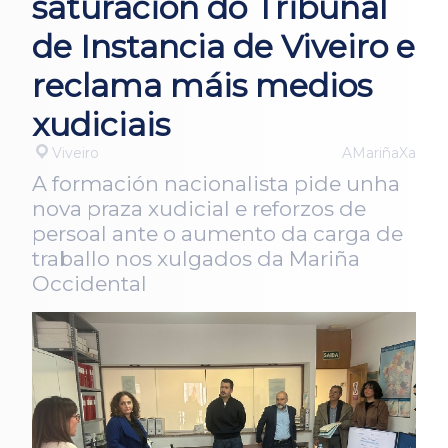
saturación do Tribunal
de Instancia de Viveiro e
reclama máis medios
xudiciais
Viveiro
AMariñaXa
A formación nacionalista pide unha
nova praza xudicial e reforzos de
persoal ante o aumento da carga de
traballo nos xulgados da Mariña
Occidental