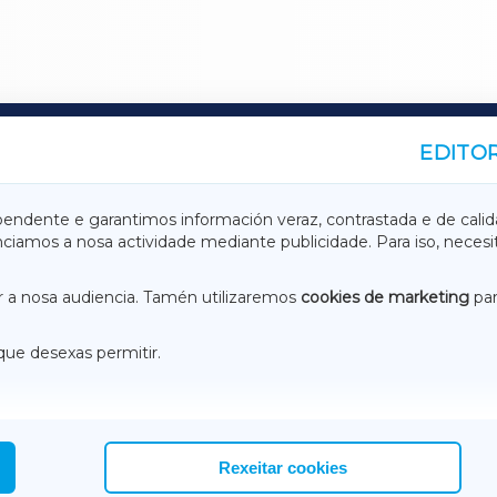
EDITOR
A
TERRACHAXA
pendente e garantimos información veraz, contrastada e de calid
anciamos a nosa actividade mediante publicidade. Para iso, neces
ASACRAXA
ACORUÑAXA
 a nosa audiencia. Tamén utilizaremos
cookies de marketing
par
que desexas permitir.
ACEBOOK
CONTACTO
NSTAGRAM
EMEROTECA
Rexeitar cookies