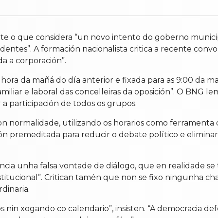
e o que considera “un novo intento do goberno munici
sidentes”. A formación nacionalista critica a recente con
a a corporación”.
 hora da mañá do día anterior e fixada para as 9:00 da m
iliar e laboral das concelleiras da oposición”. O BNG l
a participación de todos os grupos.
con normalidade, utilizando os horarios como ferramenta
ón premeditada para reducir o debate político e elimina
ncia unha falsa vontade de diálogo, que en realidade se 
nstitucional”. Critican tamén que non se fixo ningunha c
dinaria.
 nin xogando co calendario”, insisten. “A democracia de