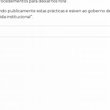
procedementos para deixarnos fóra”.
o publicamente estas prácticas e esixen ao goberno d
a institucional”.