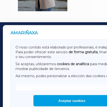
AMARIÑAXA
OUTROS PERIÓDICOS
GALICIAXA
LUGOX
O noso contido está elaborado por profesionais, é inde
Para poder ofrecer este servizo
de forma gratuíta
, fin
AMARIÑAXA
RIBEIR
o teu consentimento.
OURENSEXA
Se aceptas, utilizaremos
cookies de analítica
para medir
mostrar publicidade de terceiros.
Así mesmo, podes personalizar a elección das cookies 
F
I
H
Aceptar cookies