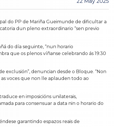
22 May 2025
pal do PP de Mariña Gueimunde de dificultar a
vocatoria dun pleno extraordinario “sen previo
añá do día seguinte, “nun horario
embra que os plenos víñanse celebrando ás 19:30
 de exclusión”, denuncian desde o Bloque. “Non
r as voces que non lle aplauden todo ao
traduce en imposicións unilaterais,
hamada para consensuar a data nin o horario do
féndese garantindo espazos reais de