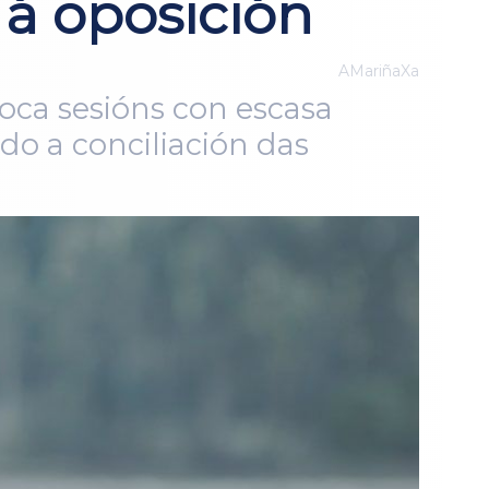
 á oposición
AMariñaXa
oca sesións con escasa
o a conciliación das