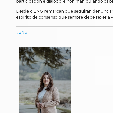
participación e diálogo, e non manipulando os 
Desde o BNG remarcan que seguirán denunciand
espírito de consenso que sempre debe rexer a vid
BNG