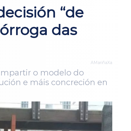
ecisión “de
rórroga das
AMariñaXa
compartir o modelo do
cución e máis concreción en