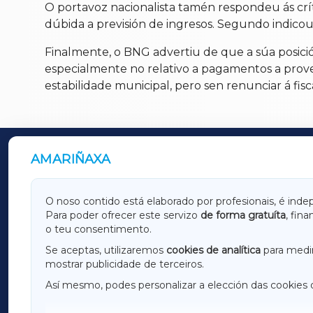
O portavoz nacionalista tamén respondeu ás crí
dúbida a previsión de ingresos. Segundo indicou, 
Finalmente, o BNG advertiu de que a súa posici
especialmente no relativo a pagamentos a prove
estabilidade municipal, pero sen renunciar á fis
AMARIÑAXA
OUTROS PERIÓDICOS
GALICIAXA
LUGOX
O noso contido está elaborado por profesionais, é inde
Para poder ofrecer este servizo
de forma gratuíta
, fin
AMARIÑAXA
RIBEIR
o teu consentimento.
OURENSEXA
Se aceptas, utilizaremos
cookies de analítica
para medir
mostrar publicidade de terceiros.
Así mesmo, podes personalizar a elección das cookies 
F