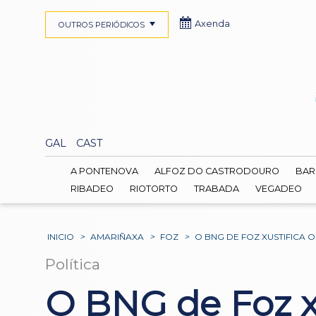
Axenda
OUTROS PERIÓDICOS
GAL
CAST
A PONTENOVA
ALFOZ DO CASTRODOURO
BAR
RIBADEO
RIOTORTO
TRABADA
VEGADEO
INICIO
>
AMARIÑAXA
>
FOZ
>
O BNG DE FOZ XUSTIFICA
Política
O BNG de Foz xu