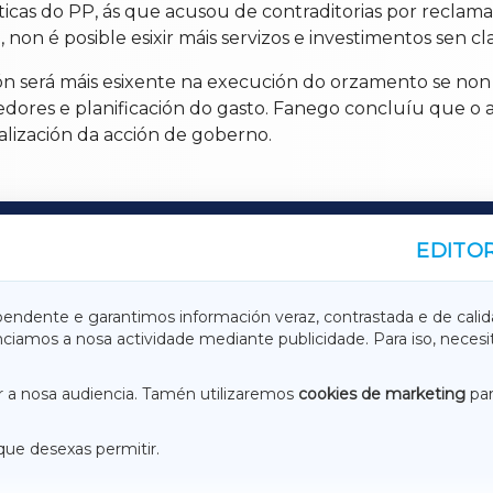
ticas do PP, ás que acusou de contraditorias por recla
non é posible esixir máis servizos e investimentos sen cl
ón será máis esixente na execución do orzamento se non
dores e planificación do gasto. Fanego concluíu que o 
calización da acción de goberno.
EDITOR
A
TERRACHAXA
pendente e garantimos información veraz, contrastada e de calid
anciamos a nosa actividade mediante publicidade. Para iso, neces
ASACRAXA
ACORUÑAXA
 a nosa audiencia. Tamén utilizaremos
cookies de marketing
par
que desexas permitir.
ACEBOOK
CONTACTO