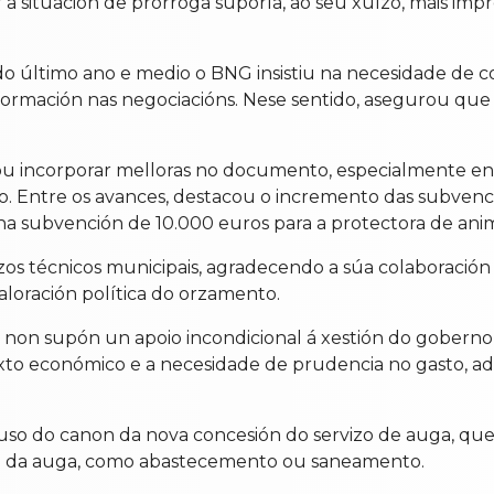
 a situación de prórroga suporía, ao seu xuízo, máis im
o último ano e medio o BNG insistiu na necesidade de c
rmación nas negociacións. Nese sentido, asegurou que a
 incorporar melloras no documento, especialmente en área
o. Entre os avances, destacou o incremento das subvenc
a subvención de 10.000 euros para a protectora de anim
zos técnicos municipais, agradecendo a súa colaboració
valoración política do orzamento.
 non supón un apoio incondicional á xestión do goberno
xto económico e a necesidade de prudencia no gasto, ade
o uso do canon da nova concesión do servizo de auga, qu
gral da auga, como abastecemento ou saneamento.