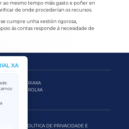
mar ao mesmo tempo máis gasto e poñer en
arificar de onde procederían os recursos.
 se cumpre unha xestión rigorosa,
apoio ás contas responde á necesidade de
IAL XA
SARRIAXA
ade.
itamos
FERROLXA
a
POLÍTICA DE PRIVACIDADE E