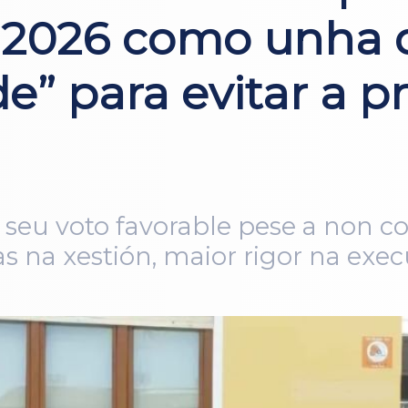
2026 como unha d
e” para evitar a p
 seu voto favorable pese a non 
 na xestión, maior rigor na exe