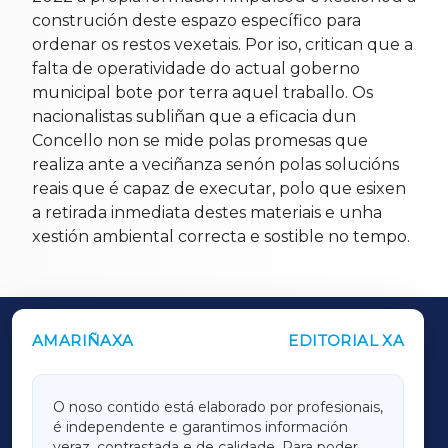
construción deste espazo específico para
ordenar os restos vexetais. Por iso, critican que a
falta de operatividade do actual goberno
municipal bote por terra aquel traballo. Os
nacionalistas subliñan que a eficacia dun
Concello non se mide polas promesas que
realiza ante a veciñanza senón polas solucións
reais que é capaz de executar, polo que esixen
a retirada inmediata destes materiais e unha
xestión ambiental correcta e sostible no tempo.
AMARIÑAXA
EDITORIAL XA
OUTROS PERIÓDICOS
GALICIAXA
O noso contido está elaborado por profesionais,
é independente e garantimos información
LUGOXA
veraz, contrastada e de calidade. Para poder