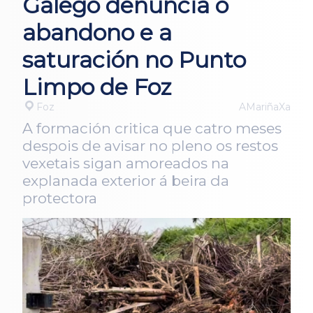
Galego denuncia o
abandono e a
saturación no Punto
Limpo de Foz
Foz
AMariñaXa
A formación critica que catro meses
despois de avisar no pleno os restos
vexetais sigan amoreados na
explanada exterior á beira da
protectora