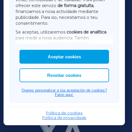
ofrecer este servizo
de forma gratuíta
,
financiamos a nosa actividade mediante
TERRACHAXA
publicidade. Para iso, necesitamos o teu
consentimento.
SARRIAXA
Se aceptas, utilizaremos
cookies de analítica
para medir a nosa audiencia. Tamén
AMARIÑAXA
utilizaremos
cookies de marketing
para
mostrar publicidade de terceiros.
Aceptar cookies
RIBEIRASACRAXA
Así mesmo, podes personalizar a elección das
cookies que desexas permitir.
ACORUÑAXA
Rexeitar cookies
FERROLXA
Queres personalizar a túa aceptación de cookies?
Faino aquí.
OURENSEXA
Política de cookies
Política de privacidade