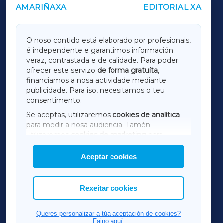
AMARIÑAXA
EDITORIAL XA
OUTROS PERIÓDICOS
GALICIAXA
O noso contido está elaborado por profesionais,
é independente e garantimos información
LUGOXA
veraz, contrastada e de calidade. Para poder
ofrecer este servizo
de forma gratuíta
,
financiamos a nosa actividade mediante
TERRACHAXA
publicidade. Para iso, necesitamos o teu
consentimento.
SARRIAXA
Se aceptas, utilizaremos
cookies de analítica
para medir a nosa audiencia. Tamén
AMARIÑAXA
utilizaremos
cookies de marketing
para
mostrar publicidade de terceiros.
Aceptar cookies
RIBEIRASACRAXA
Así mesmo, podes personalizar a elección das
cookies que desexas permitir.
ACORUÑAXA
Rexeitar cookies
FERROLXA
Queres personalizar a túa aceptación de cookies?
Faino aquí.