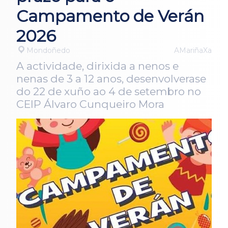
Campamento de Verán
2026
Mondoñedo
AMariñaXa
A actividade, dirixida a nenos e
nenas de 3 a 12 anos, desenvolverase
do 22 de xuño ao 4 de setembro no
CEIP Álvaro Cunqueiro Mora