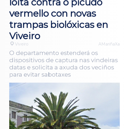
loita contra o picudo
vermello con novas
trampas biolóxicas en
Viveiro
Viveiro
AMariñaXa
O departamento estenderá os
dispositivos de captura nas vindeiras
datas e solicita a axuda dos veciños
para evitar sabotaxes