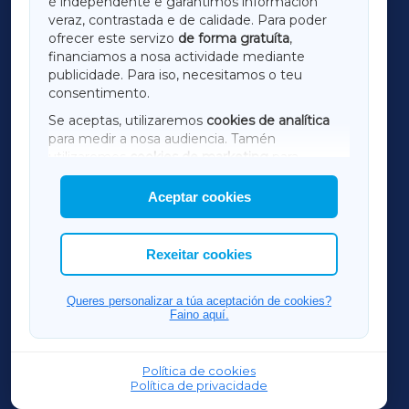
é independente e garantimos información
LUGOXA
veraz, contrastada e de calidade. Para poder
ofrecer este servizo
de forma gratuíta
,
financiamos a nosa actividade mediante
TERRACHAXA
publicidade. Para iso, necesitamos o teu
consentimento.
SARRIAXA
Se aceptas, utilizaremos
cookies de analítica
para medir a nosa audiencia. Tamén
AMARIÑAXA
utilizaremos
cookies de marketing
para
mostrar publicidade de terceiros.
Aceptar cookies
RIBEIRASACRAXA
Así mesmo, podes personalizar a elección das
cookies que desexas permitir.
ACORUÑAXA
Rexeitar cookies
FERROLXA
Queres personalizar a túa aceptación de cookies?
Faino aquí.
OURENSEXA
Política de cookies
Política de privacidade