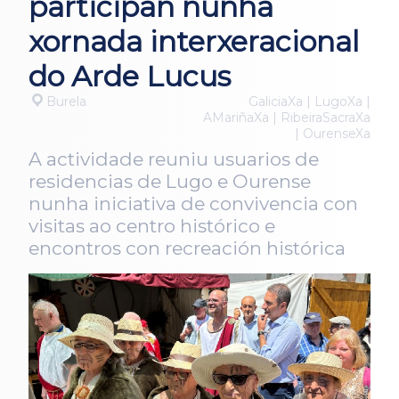
participan nunha
xornada interxeracional
do Arde Lucus
Burela
GaliciaXa | LugoXa |
AMariñaXa | RibeiraSacraXa
| OurenseXa
A actividade reuniu usuarios de
residencias de Lugo e Ourense
nunha iniciativa de convivencia con
visitas ao centro histórico e
encontros con recreación histórica