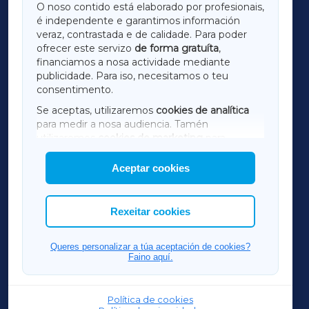
O noso contido está elaborado por profesionais,
é independente e garantimos información
LUGOXA
veraz, contrastada e de calidade. Para poder
ofrecer este servizo
de forma gratuíta
,
financiamos a nosa actividade mediante
TERRACHAXA
publicidade. Para iso, necesitamos o teu
consentimento.
SARRIAXA
Se aceptas, utilizaremos
cookies de analítica
para medir a nosa audiencia. Tamén
AMARIÑAXA
utilizaremos
cookies de marketing
para
mostrar publicidade de terceiros.
Aceptar cookies
RIBEIRASACRAXA
Así mesmo, podes personalizar a elección das
cookies que desexas permitir.
ACORUÑAXA
Rexeitar cookies
FERROLXA
Queres personalizar a túa aceptación de cookies?
Faino aquí.
OURENSEXA
Política de cookies