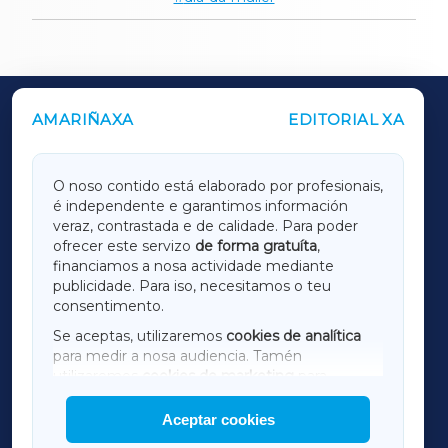
AMARIÑAXA
EDITORIAL XA
OUTROS PERIÓDICOS
GALICIAXA
O noso contido está elaborado por profesionais,
é independente e garantimos información
LUGOXA
veraz, contrastada e de calidade. Para poder
ofrecer este servizo
de forma gratuíta
,
financiamos a nosa actividade mediante
TERRACHAXA
publicidade. Para iso, necesitamos o teu
consentimento.
SARRIAXA
Se aceptas, utilizaremos
cookies de analítica
para medir a nosa audiencia. Tamén
AMARIÑAXA
utilizaremos
cookies de marketing
para
mostrar publicidade de terceiros.
Aceptar cookies
RIBEIRASACRAXA
Así mesmo, podes personalizar a elección das
cookies que desexas permitir.