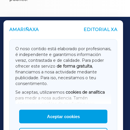
AMARIÑAXA
EDITORIAL XA
OUTROS PERIÓDICOS
GALICIAXA
O noso contido está elaborado por profesionais,
é independente e garantimos información
LUGOXA
veraz, contrastada e de calidade. Para poder
ofrecer este servizo
de forma gratuíta
,
financiamos a nosa actividade mediante
TERRACHAXA
publicidade. Para iso, necesitamos o teu
consentimento.
SARRIAXA
Se aceptas, utilizaremos
cookies de analítica
para medir a nosa audiencia. Tamén
AMARIÑAXA
utilizaremos
cookies de marketing
para
mostrar publicidade de terceiros.
Aceptar cookies
RIBEIRASACRAXA
Así mesmo, podes personalizar a elección das
cookies que desexas permitir.