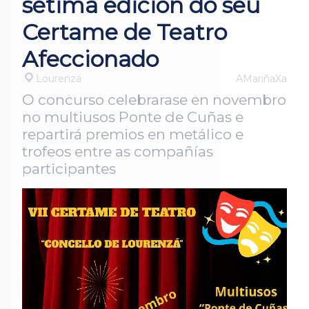
sétima edición do seu
Certame de Teatro
Afeccionado
Lourenzá
AMariñaXa
O concurso celebrarase en novembro
no multiusos Ponte de Cuñas e
repartirá premios en metálico e
trofeos entre as compañías
participantes