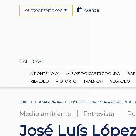
Axenda
OUTROS PERIÓDICOS
GAL
CAST
A PONTENOVA
ALFOZ DO CASTRODOURO
BAR
RIBADEO
RIOTORTO
TRABADA
VEGADEO
INICIO
>
AMARIÑAXA
>
JOSÉ LUÍS LÓPEZ BARREIRO: "CA
|
|
Medio ambiente
Entrevista
Ru
José Luís López 