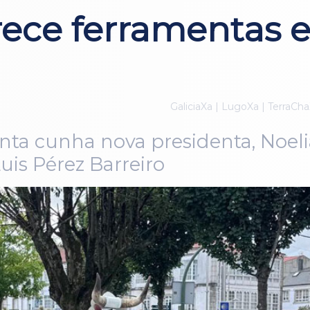
ece ferramentas e
GaliciaXa | LugoXa | TerraCha
onta cunha nova presidenta, Noeli
uis Pérez Barreiro