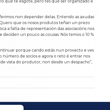
lo que te esgote, pero tes que ser organizado e
eferimos non depender delas. Entendo as axudas
. Quero que os nosos produtos teñan un prezo
ica a falta de representación das asociacións nos
 que deciden un pouco as cousas. Nós temos o 10 %
ontinuar porque cando estás nun proxecto e ves
 número de socios e agora o reto é entrar nos
 de vista do produtor, non desde un despacho”,