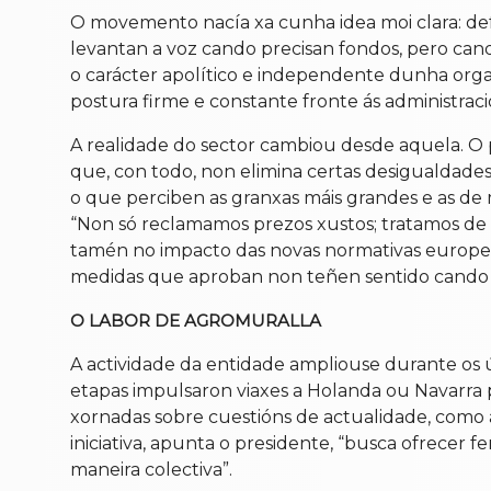
O movemento nacía xa cunha idea moi clara: defen
levantan a voz cando precisan fondos, pero cando
o carácter apolítico e independente dunha organ
postura firme e constante fronte ás administraci
A realidade do sector cambiou desde aquela. O 
que, con todo, non elimina certas desigualdades
o que perciben as granxas máis grandes e as d
“Non só reclamamos prezos xustos; tratamos de 
tamén no impacto das novas normativas europea
medidas que aproban non teñen sentido cando se
O LABOR DE AGROMURALLA
A actividade da entidade ampliouse durante os ú
etapas impulsaron viaxes a Holanda ou Navarra
xornadas sobre cuestións de actualidade, como
iniciativa, apunta o presidente, “busca ofrecer
maneira colectiva”.