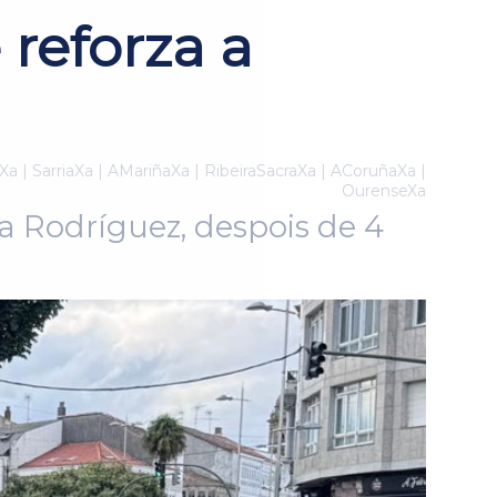
 reforza a
Xa | SarriaXa | AMariñaXa | RibeiraSacraXa | ACoruñaXa |
OurenseXa
a Rodríguez, despois de 4