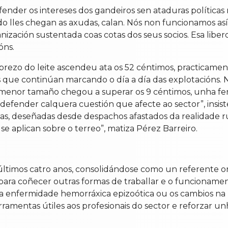
der os intereses dos gandeiros sen ataduras políticas ni
 lles chegan as axudas, calan. Nós non funcionamos así”,
ización sustentada coas cotas dos seus socios. Esa liber
óns.
prezo do leite ascendeu ata os 52 céntimos, practicame
 que continúan marcando o día a día das explotacións. No
e menor tamaño chegou a superar os 9 céntimos, unha fe
defender calquera cuestión que afecte ao sector”, insis
s, deseñadas desde despachos afastados da realidade ru
 aplican sobre o terreo”, matiza Pérez Barreiro.
ltimos catro anos, consolidándose como un referente or
 para coñecer outras formas de traballar e o funcionam
 a enfermidade hemorráxica epizoótica ou os cambios na
 ferramentas útiles aos profesionais do sector e reforza