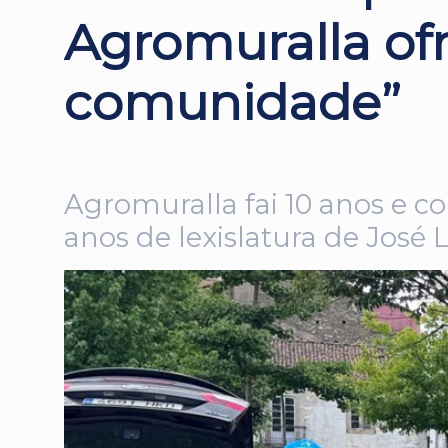
Agromuralla ofr
comunidade”
Agromuralla fai 10 anos e c
anos de lexislatura de José L