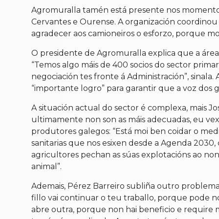
Agromuralla tamén está presente nos momentos m
Cervantes e Ourense. A organización coordinou 
agradecer aos camioneiros o esforzo, porque moi
O presidente de Agromuralla explica que a área
“Temos algo máis de 400 socios do sector primari
negociación tes fronte á Administración”, sinal
“importante logro” para garantir que a voz dos g
A situación actual do sector é complexa, mais Jos
ultimamente non son as máis adecuadas, eu vexo
produtores galegos: “Está moi ben coidar o med
sanitarias que nos esixen desde a Agenda 2030,
agricultores pechan as súas explotacións ao non
animal”.
Ademais, Pérez Barreiro subliña outro problema
fillo vai continuar o teu traballo, porque pode
abre outra, porque non hai beneficio e require m