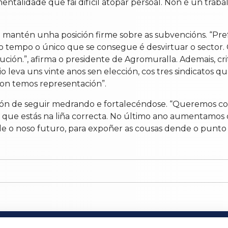
alidade que fai difícil atopar persoal. Non é un trabal
a mantén unha posición firme sobre as subvencións. “Pr
no tempo o único que se consegue é desvirtuar o sector
ión.”, afirma o presidente de Agromuralla. Ademais, crit
rio leva uns vinte anos sen elección, cos tres sindicatos
 non temos representación”.
ción de seguir medrando e fortalecéndose. “Queremos c
ue estás na liña correcta. No último ano aumentamos o
de o noso futuro, para expoñer as cousas dende o punto