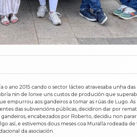
a o ano 2015 cando o sector lácteo atravesaba unha das 
bría nin de lonxe uns custos de produción que superab
e empurrou aos gandeiros a tomar as rúas de Lugo. As pr
dentes das subvencións públicas, decidiron dar por rema
andeiros, encabezados por Roberto, decidiu non parar at
lgo así, e estivemos dous meses coa Muralla rodeada de 
acional da asociación.