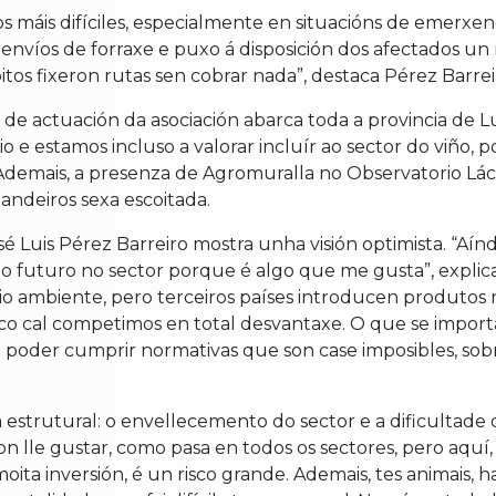
áis difíciles, especialmente en situacións de emerxen
envíos de forraxe e puxo á disposición dos afectados un
tos fixeron rutas sen cobrar nada”, destaca Pérez Barrei
 de actuación da asociación abarca toda a provincia de 
o e estamos incluso a valorar incluír ao sector do viño,
a. Ademais, a presenza de Agromuralla no Observatorio Lá
andeiros sexa escoitada.
é Luis Pérez Barreiro mostra unha visión optimista. “Aínd
 futuro no sector porque é algo que me gusta”, explica
io ambiente, pero terceiros países introducen produto
 co cal competimos en total desvantaxe. O que se import
 poder cumprir normativas que son case imposibles, sob
 estrutural: o envellecemento do sector e a dificultade
 non lle gustar, como pasa en todos os sectores, pero aq
oita inversión, é un risco grande. Ademais, tes animais, 