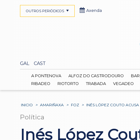
Axenda
OUTROS PERIÓDICOS
GAL
CAST
A PONTENOVA
ALFOZ DO CASTRODOURO
BAR
RIBADEO
RIOTORTO
TRABADA
VEGADEO
INICIO
>
AMARIÑAXA
>
FOZ
>
INÉS LÓPEZ COUTO ACUSA 
Política
Inés López Cou