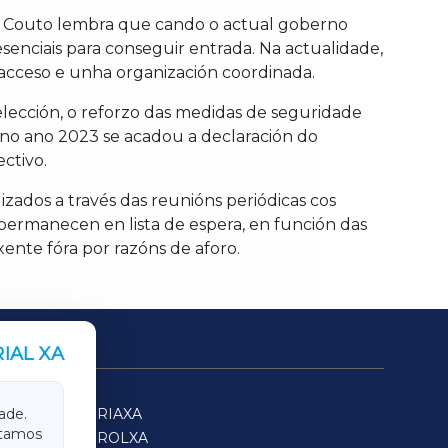
z Couto lembra que cando o actual goberno
senciais para conseguir entrada. Na actualidade,
 acceso e unha organización coordinada.
elección, o reforzo das medidas de seguridade
no ano 2023 se acadou a declaración do
ctivo.
zados a través das reunións periódicas cos
permanecen en lista de espera, en función das
xente fóra por razóns de aforo.
IAL XA
SARRIAXA
ade.
itamos
FERROLXA