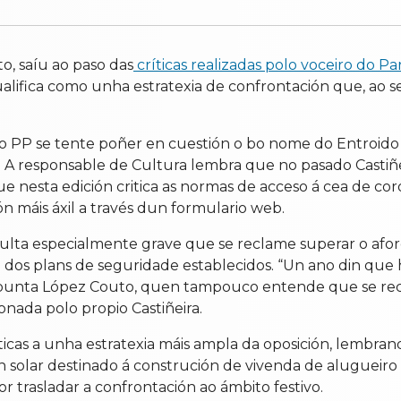
o, saíu ao paso das
críticas realizadas polo voceiro do Pa
alifica como unha estratexia de confrontación que, ao s
o PP se tente poñer en cuestión o bo nome do Entroido
. A responsable de Cultura lembra que no pasado Castiñe
 nesta edición critica as normas de acceso á cea de c
ón máis áxil a través dun formulario web.
lta especialmente grave que se reclame superar o aforo
 e dos plans de seguridade establecidos. “Un ano din que
apunta López Couto, quen tampouco entende que se rec
nada polo propio Castiñeira.
ríticas a unha estratexia máis ampla da oposición, lemb
un solar destinado á construción de vivenda de alugueir
r trasladar a confrontación ao ámbito festivo.