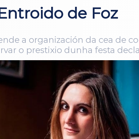
 Entroido de Foz
fende a organización da cea de c
var o prestixio dunha festa decla