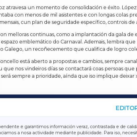
oz atravesa un momento de consolidación e éxito. Lópe
taba con menos de mil asistentes e con longas colas pre
mensais, cun plan de seguridade específico, controis de
iron melloras continuas, como a implantación da gala de 
 espazo emblemático do Carnaval. Ademais, lembra que 
co Galego, un recoñecemento que cualifica de logro cole
ncello está aberto a propostas e cambios, sempre canali
 que nos vindeiros días se contactará coas persoas que 
será sempre a prioridade, aínda que iso implique deixar 
EDITOR
A
TERRACHAXA
pendente e garantimos información veraz, contrastada e de calid
anciamos a nosa actividade mediante publicidade. Para iso, neces
ASACRAXA
ACORUÑAXA