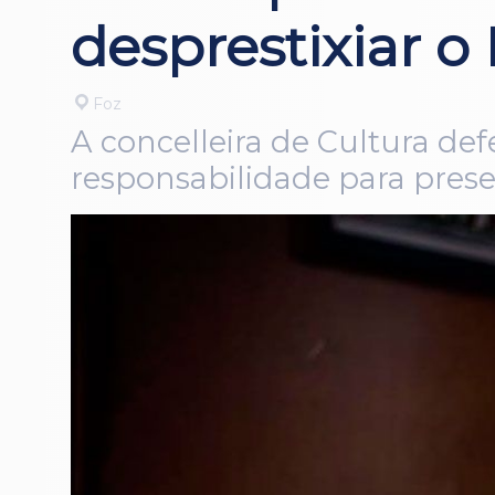
desprestixiar o
Foz
A concelleira de Cultura de
responsabilidade para preser