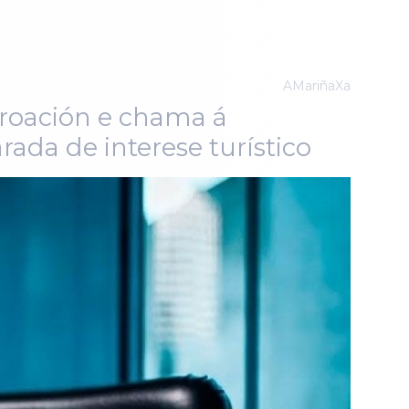
AMariñaXa
oroación e chama á
rada de interese turístico