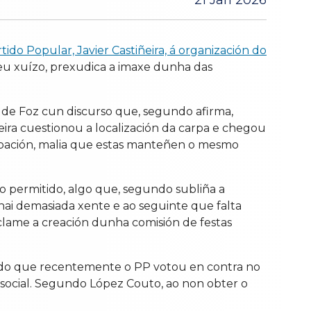
21 Jan 2026
rtido Popular, Javier Castiñeira, á organización do
eu xuízo, prexudica a imaxe dunha das
 de Foz cun discurso que, segundo afirma,
ira cuestionou a localización da carpa e chegou
oroación, malia que estas manteñen o mesmo
 permitido, algo que, segundo subliña a
 hai demasiada xente e ao seguinte que falta
lame a creación dunha comisión de festas
rando que recentemente o PP votou en contra no
o social. Segundo López Couto, ao non obter o