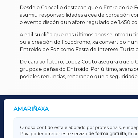
Desde o Concello destacan que o Entroido de F
asumiu responsabilidades a cea de coroación con
o evento dispón dun aforo regulado de 1.450 co
A edil subliña que nos últimos anos se introduc
ou a creación do Fozódromo, xa convertido nun
Entroido de Foz como Festa de Interese Turísti
De cara ao futuro, López Couto asegura que o Co
grupos e peñas do Entroido. Por último, avanzou
posibles renuncias, reiterando que a seguridade 
AMARIÑAXA
OUTROS PERIÓDICOS
GALICIAXA
LUGOX
O noso contido está elaborado por profesionais, é inde
Para poder ofrecer este servizo
de forma gratuíta
, fin
AMARIÑAXA
RIBEIR