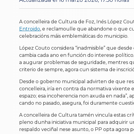
Actualizada el 16 marzo 2026, 17:50 horas
A concelleira de Cultura de Foz, Inés López Cout
Entroido
, e reclamoulle que abandone o que cu
celebracións máis emblemáticas do municipio.
López Couto considera “inadmisible” que desde 
cambia cada ano en función do interese político
a augurar problemas de seguridade, mentres que
criterio de sempre, agora cun sistema de inscrici
Desde o goberno municipal advirten de que resu
concelleira, iría en contra da normativa vixente
espazo; esa incoherencia non axuda en nada”, 
cando no pasado, asegura, foi duramente cuestio
A concelleira de Cultura tamén vincula estas c
pleno dunha iniciativa municipal para adquirir 
respaldo veciñal nese asunto, o PP opta agora po