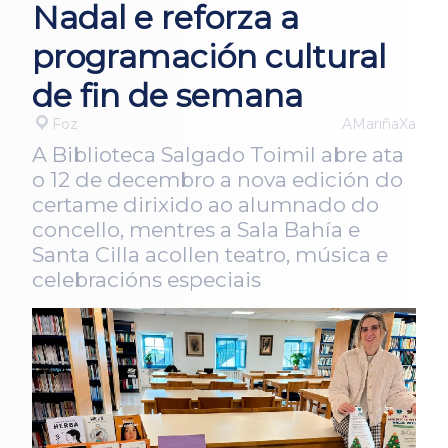
Nadal e reforza a
programación cultural
de fin de semana
Foz
AMariñaXa
A Biblioteca Salgado Toimil abre ata
o 12 de decembro a nova edición do
certame dirixido ao alumnado do
concello, mentres a Sala Bahía e
Santa Cilla acollen teatro, música e
celebracións especiais