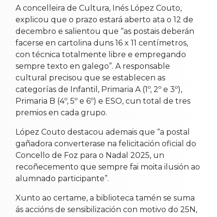
A concelleira de Cultura, Inés López Couto,
explicou que o prazo estará aberto ata o 12 de
decembro e salientou que “as postais deberán
facerse en cartolina duns 16 x 11 centímetros,
con técnica totalmente libre e empregando
sempre texto en galego”. A responsable
cultural precisou que se establecen as
categorías de Infantil, Primaria A (1º, 2º e 3º),
Primaria B (4º, 5º e 6º) e ESO, cun total de tres
premios en cada grupo.
López Couto destacou ademais que “a postal
gañadora converterase na felicitación oficial do
Concello de Foz para o Nadal 2025, un
recoñecemento que sempre fai moita ilusión ao
alumnado participante”.
Xunto ao certame, a biblioteca tamén se suma
ás accións de sensibilización con motivo do 25N,