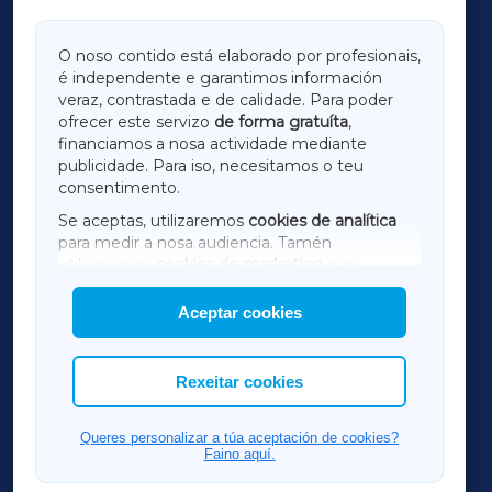
GALICIAXA
O noso contido está elaborado por profesionais,
é independente e garantimos información
LUGOXA
veraz, contrastada e de calidade. Para poder
ofrecer este servizo
de forma gratuíta
,
financiamos a nosa actividade mediante
TERRACHAXA
publicidade. Para iso, necesitamos o teu
consentimento.
SARRIAXA
Se aceptas, utilizaremos
cookies de analítica
para medir a nosa audiencia. Tamén
AMARIÑAXA
utilizaremos
cookies de marketing
para
mostrar publicidade de terceiros.
Aceptar cookies
RIBEIRASACRAXA
Así mesmo, podes personalizar a elección das
cookies que desexas permitir.
ACORUÑAXA
Rexeitar cookies
FERROLXA
Queres personalizar a túa aceptación de cookies?
Faino aquí.
OURENSEXA