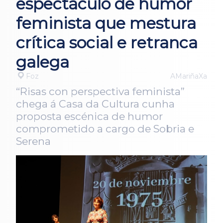
espectáculo de humor
feminista que mestura
crítica social e retranca
galega
Foz
AMariñaXa
“Risas con perspectiva feminista”
chega á Casa da Cultura cunha
proposta escénica de humor
comprometido a cargo de Sobria e
Serena