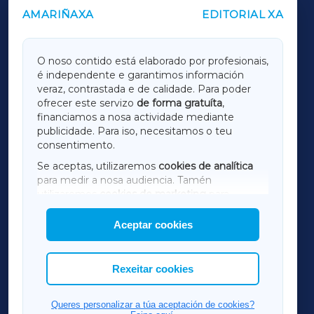
AMARIÑAXA
EDITORIAL XA
OUTROS PERIÓDICOS
GALICIAXA
O noso contido está elaborado por profesionais,
é independente e garantimos información
LUGOXA
veraz, contrastada e de calidade. Para poder
ofrecer este servizo
de forma gratuíta
,
financiamos a nosa actividade mediante
TERRACHAXA
publicidade. Para iso, necesitamos o teu
consentimento.
SARRIAXA
Se aceptas, utilizaremos
cookies de analítica
para medir a nosa audiencia. Tamén
AMARIÑAXA
utilizaremos
cookies de marketing
para
mostrar publicidade de terceiros.
Aceptar cookies
RIBEIRASACRAXA
Así mesmo, podes personalizar a elección das
cookies que desexas permitir.
ACORUÑAXA
Rexeitar cookies
FERROLXA
Queres personalizar a túa aceptación de cookies?