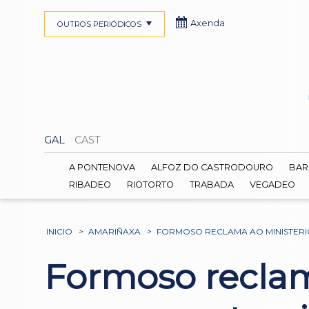
Axenda
OUTROS PERIÓDICOS
GAL
CAST
A PONTENOVA
ALFOZ DO CASTRODOURO
BAR
RIBADEO
RIOTORTO
TRABADA
VEGADEO
INICIO
>
AMARIÑAXA
>
FORMOSO RECLAMA AO MINISTERI
Formoso reclam