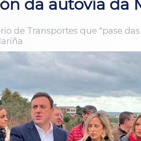
ión da autovía da 
io de Transportes que "pase das p
Mariña