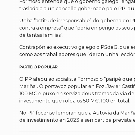
Formoso entende que o goberno galego “enganou
trasladala a un concello gobernado polo PP, que
Unha “actitude irresponsable” do goberno do PP
contra a empresa” que “poría en perigo os seus
de tantas familias”.
Contrapón ao executivo galego o PSdeG, que está
como aos traballadores que “deron unha lección 
PARTIDO POPULAR
O PP afeou ao socialista Formoso o "paripé que 
Mariña". O portavoz popular en Foz, Javier Casti
100 M€ e puxo en servizo dous tramos da vía de 
investimento que rolda os 50 M€, 100 en total.
No PP focense lembran que a Autovía da Mariña
de investimento en 2023 e sen partida prevista en 