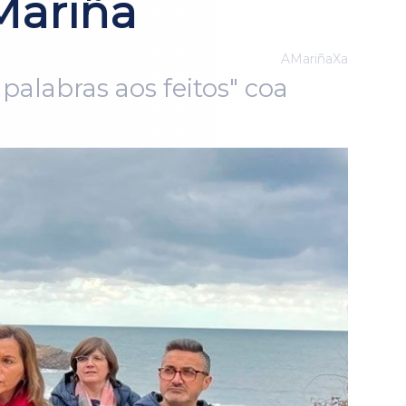
Mariña
AMariñaXa
alabras aos feitos" coa