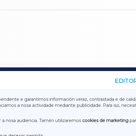
EDITOR
A
TERRACHAXA
pendente e garantimos información veraz, contrastada e de calid
anciamos a nosa actividade mediante publicidade. Para iso, neces
ASACRAXA
ACORUÑAXA
 a nosa audiencia. Tamén utilizaremos
cookies de marketing
par
que desexas permitir.