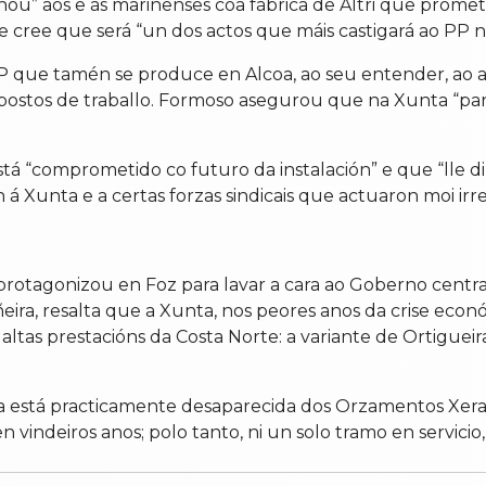
” aos e ás mariñenses coa fábrica de Altri que promet
 cree que será “un dos actos que máis castigará ao PP ne
 que tamén se produce en Alcoa, ao seu entender, ao ale
 postos de traballo. Formoso asegurou que na Xunta “par
 “comprometido co futuro da instalación” e que “lle di 
á Xunta e a certas forzas sindicais que actuaron moi ir
protagonizou en Foz para lavar a cara ao Goberno central
ñeira, resalta que a Xunta, nos peores anos da crise eco
altas prestacións da Costa Norte: a variante de Ortiguei
 está practicamente desaparecida dos Orzamentos Xera
vindeiros anos; polo tanto, ni un solo tramo en servicio, n