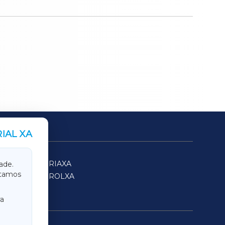
IAL XA
SARRIAXA
ade.
itamos
FERROLXA
a