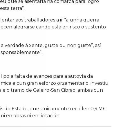
eu que se asentaría na comarca para logro
sta terra”.
ntar aos traballadores a ir “a unha guerra
ecen alegrarse cando está en risco o sustento
a verdade á xente, guste ou non guste”, así
responsablemente”.
 pola falta de avances para a autovía da
nómica e cun gran esforzo orzamentario, investiu
ra e o tramo de Celeiro-San Cibrao, ambas cun
is do Estado, que unicamente recollen 0,5 M€
i en obras ni en licitación.