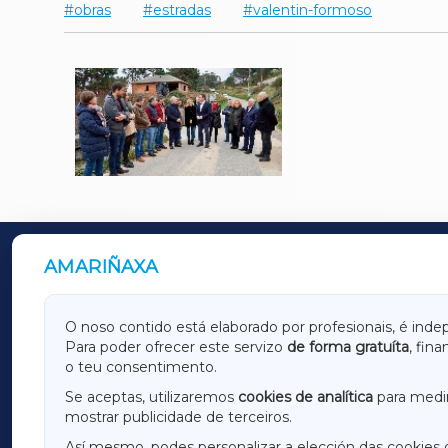
obras
estradas
valentin-formoso
AMARIÑAXA
OUTROS PERIÓDICOS
GALICIAXA
LUGOX
O noso contido está elaborado por profesionais, é inde
Para poder ofrecer este servizo
de forma gratuíta
, fin
AMARIÑAXA
RIBEIR
o teu consentimento.
OURENSEXA
Se aceptas, utilizaremos
cookies de analítica
para medir
mostrar publicidade de terceiros.
Así mesmo, podes personalizar a elección das cookies 