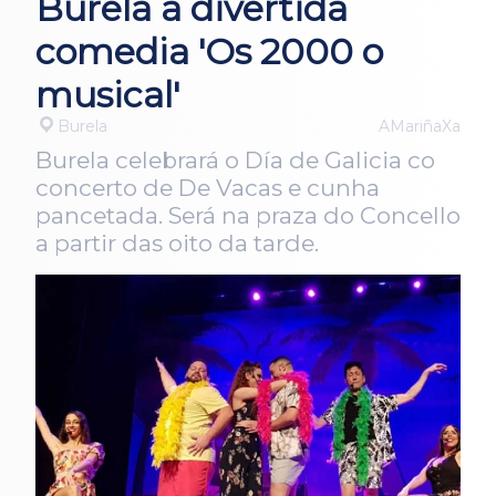
Burela a divertida
comedia 'Os 2000 o
musical'
Burela
AMariñaXa
Burela celebrará o Día de Galicia co
concerto de De Vacas e cunha
pancetada. Será na praza do Concello
a partir das oito da tarde.