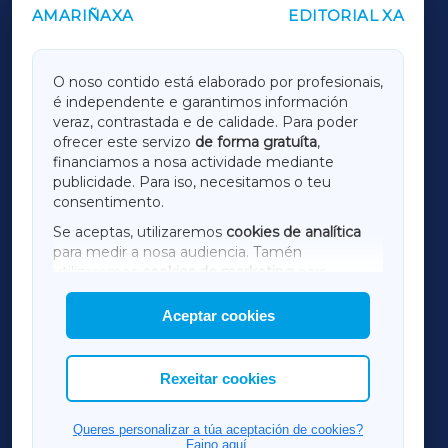
AMARIÑAXA
EDITORIAL XA
OUTROS PERIÓDICOS
GALICIAXA
O noso contido está elaborado por profesionais,
é independente e garantimos información
LUGOXA
veraz, contrastada e de calidade. Para poder
ofrecer este servizo
de forma gratuíta
,
financiamos a nosa actividade mediante
TERRACHAXA
publicidade. Para iso, necesitamos o teu
consentimento.
SARRIAXA
Se aceptas, utilizaremos
cookies de analítica
para medir a nosa audiencia. Tamén
AMARIÑAXA
utilizaremos
cookies de marketing
para
mostrar publicidade de terceiros.
Aceptar cookies
RIBEIRASACRAXA
Así mesmo, podes personalizar a elección das
cookies que desexas permitir.
ACORUÑAXA
Rexeitar cookies
FERROLXA
Queres personalizar a túa aceptación de cookies?
Faino aquí.