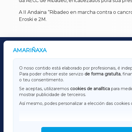
da AECC de Ribadeo, encabezados pola súa pres
A II Andaina “Ribadeo en marcha contra o cancro
Eroski e 2M.
AMARIÑAXA
OUTROS PERIÓDICOS
GALICIAXA
LUGOX
O noso contido está elaborado por profesionais, é inde
Para poder ofrecer este servizo
de forma gratuíta
, fin
AMARIÑAXA
RIBEIR
o teu consentimento.
OURENSEXA
Se aceptas, utilizaremos
cookies de analítica
para medir
mostrar publicidade de terceiros.
Así mesmo, podes personalizar a elección das cookies 
F
I
H