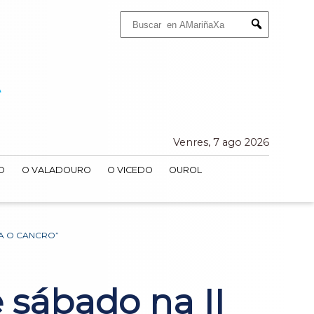
Buscar:
Submit
Venres, 7 ago 2026
O
O VALADOURO
O VICEDO
OUROL
RA O CANCRO”
 sábado na II