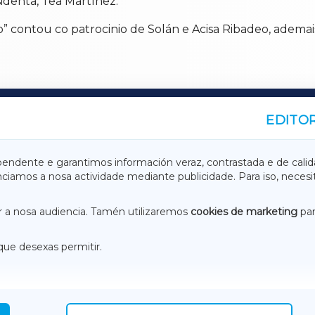
identa, Tea Martínez.
” contou co patrocinio de Solán e Acisa Ribadeo, ademai
EDITOR
A
TERRACHAXA
pendente e garantimos información veraz, contrastada e de calid
anciamos a nosa actividade mediante publicidade. Para iso, neces
ASACRAXA
ACORUÑAXA
 a nosa audiencia. Tamén utilizaremos
cookies de marketing
par
que desexas permitir.
ACEBOOK
CONTACTO
NSTAGRAM
EMEROTECA