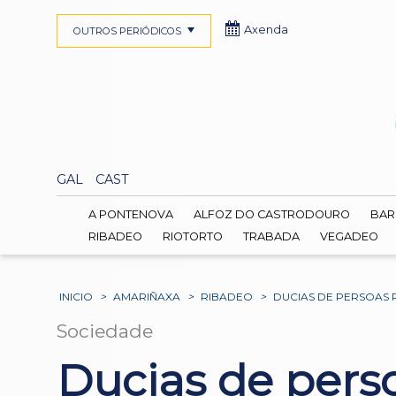
Axenda
OUTROS PERIÓDICOS
GAL
CAST
A PONTENOVA
ALFOZ DO CASTRODOURO
BAR
RIBADEO
RIOTORTO
TRABADA
VEGADEO
INICIO
>
AMARIÑAXA
>
RIBADEO
>
DUCIAS DE PERSOAS 
Sociedade
Ducias de perso