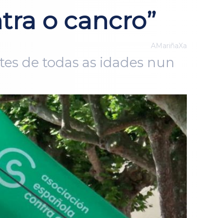
ra o cancro”
AMariñaXa
ntes de todas as idades nun