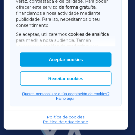
veraz, contrastada e de calidade. Para poder
ofrecer este servizo
de forma gratuíta
,
financiamos a nosa actividade mediante
TERRACHAXA
publicidade. Para iso, necesitamos o teu
consentimento.
SARRIAXA
Se aceptas, utilizaremos
cookies de analítica
para medir a nosa audiencia. Tamén
AMARIÑAXA
utilizaremos
cookies de marketing
para
mostrar publicidade de terceiros.
Aceptar cookies
RIBEIRASACRAXA
Así mesmo, podes personalizar a elección das
cookies que desexas permitir.
ACORUÑAXA
Rexeitar cookies
FERROLXA
Queres personalizar a túa aceptación de cookies?
Faino aquí.
OURENSEXA
Política de cookies
Política de privacidade