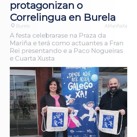
protagonizan o
Correlingua en Burela
Burela
AMariñaXa
A festa celebrarase na Praza da
Mariña e terá como actuantes a Fran
Rei presentando e a Paco Nogueiras
e Cuarta Xusta