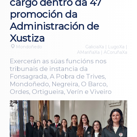
cargo dentro da 47
promoción da
Administración de
Xustiza
Mondoñedo
GaliciaXa | LugoXa |
AMariñaXa | ACoruñaXa
Exercerán as súas funcións nos
tribunais de instancia da
Fonsagrada, A Pobra de Trives,
Mondoñedo, Negreira, O Barco,
Ordes, Ortigueira, Verín e Viveiro