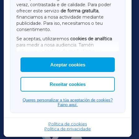
LUGOXA
veraz, contrastada e de calidade. Para poder
ofrecer este servizo
de forma gratuíta
,
financiamos a nosa actividade mediante
TERRACHAXA
publicidade. Para iso, necesitamos o teu
consentimento.
SARRIAXA
Se aceptas, utilizaremos
cookies de analítica
para medir a nosa audiencia. Tamén
AMARIÑAXA
utilizaremos
cookies de marketing
para
mostrar publicidade de terceiros.
Aceptar cookies
RIBEIRASACRAXA
Así mesmo, podes personalizar a elección das
cookies que desexas permitir.
ACORUÑAXA
Rexeitar cookies
FERROLXA
Queres personalizar a túa aceptación de cookies?
Faino aquí.
OURENSEXA
Política de cookies
Política de privacidade