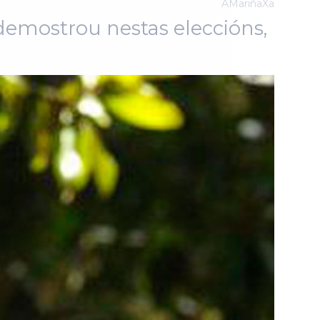
AMariñaXa
 demostrou nestas eleccións,