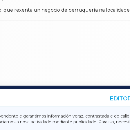
que rexenta un negocio de perruquería na localidade e f
EDITOR
A
TERRACHAXA
pendente e garantimos información veraz, contrastada e de calid
anciamos a nosa actividade mediante publicidade. Para iso, neces
ASACRAXA
ACORUÑAXA