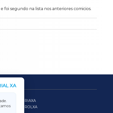
oi segundo na lista nos anteriores comicios.
IAL XA
SARRIAXA
ade.
itamos
FERROLXA