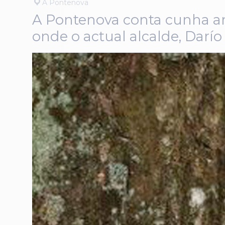
A Pontenova
A Pontenova conta cunha ampl
onde o actual alcalde, Darí