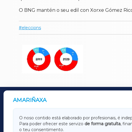
O BNG mantén o seu edil con Xorxe Gómez Rico, 
eleccions
AMARIÑAXA
OUTROS PERIÓDICOS
GALICIAXA
LUGOX
O noso contido está elaborado por profesionais, é inde
Para poder ofrecer este servizo
de forma gratuíta
, fin
AMARIÑAXA
RIBEIR
o teu consentimento.