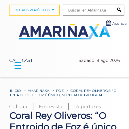
Buscar:
OUTROS PERIÓDICOS
Submi
Axenda
GAL
CAST
Sábado, 8 ago 2026
☰
INICIO
>
AMARIÑAXA
>
FOZ
>
CORAL REY OLIVEROS: “O
ENTROIDO DE FOZ É ÚNICO, NON HAI OUTRO IGUAL”
|
|
Cultura
Entrevista
Reportaxes
Coral Rey Oliveros: “O
Entroido de Foz é único,