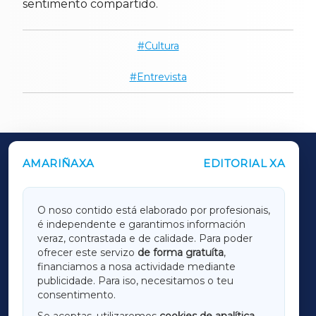
sentimento compartido.
Cultura
Entrevista
AMARIÑAXA
EDITORIAL XA
OUTROS PERIÓDICOS
GALICIAXA
O noso contido está elaborado por profesionais,
é independente e garantimos información
LUGOXA
veraz, contrastada e de calidade. Para poder
ofrecer este servizo
de forma gratuíta
,
financiamos a nosa actividade mediante
TERRACHAXA
publicidade. Para iso, necesitamos o teu
consentimento.
SARRIAXA
Se aceptas, utilizaremos
cookies de analítica