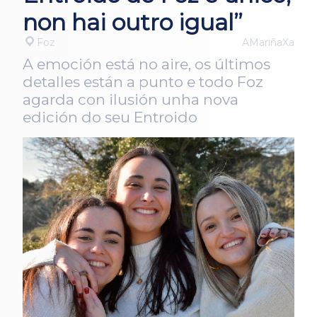
non hai outro igual”
Foz
AMariñaXa
A emoción está no aire, os últimos
detalles están a punto e todo Foz
agarda con ilusión unha nova
edición do seu Entroido