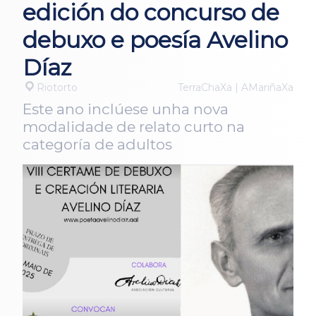
edición do concurso de
debuxo e poesía Avelino
Díaz
Riotorto
TerraChaXa | AMariñaXa
Este ano inclúese unha nova
modalidade de relato curto na
categoría de adultos