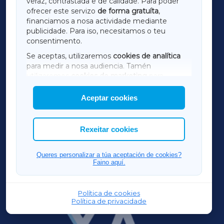
veraz, contrastada e de calidade. Para poder
ofrecer este servizo
de forma gratuíta
,
financiamos a nosa actividade mediante
TERRACHAXA
publicidade. Para iso, necesitamos o teu
consentimento.
SARRIAXA
Se aceptas, utilizaremos
cookies de analítica
para medir a nosa audiencia. Tamén
AMARIÑAXA
utilizaremos
cookies de marketing
para
mostrar publicidade de terceiros.
Aceptar cookies
RIBEIRASACRAXA
Así mesmo, podes personalizar a elección das
cookies que desexas permitir.
ACORUÑAXA
Rexeitar cookies
FERROLXA
Queres personalizar a túa aceptación de cookies?
Faino aquí.
OURENSEXA
Política de cookies
Política de privacidade