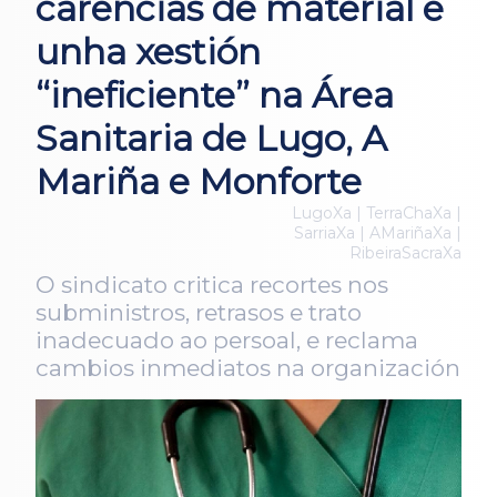
carencias de material e
unha xestión
“ineficiente” na Área
Sanitaria de Lugo, A
Mariña e Monforte
LugoXa | TerraChaXa |
SarriaXa | AMariñaXa |
RibeiraSacraXa
O sindicato critica recortes nos
subministros, retrasos e trato
inadecuado ao persoal, e reclama
cambios inmediatos na organización