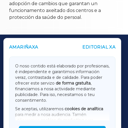
adopción de cambios que garantan un
funcionamento axeitado dos centros e a
protección da saúde do persoal.
AMARIÑAXA
EDITORIAL XA
OUTROS PERIÓDICOS
GALICIAXA
O noso contido está elaborado por profesionais,
é independente e garantimos información
LUGOXA
veraz, contrastada e de calidade. Para poder
ofrecer este servizo
de forma gratuíta
,
financiamos a nosa actividade mediante
TERRACHAXA
publicidade. Para iso, necesitamos o teu
consentimento.
SARRIAXA
Se aceptas, utilizaremos
cookies de analítica
para medir a nosa audiencia. Tamén
AMARIÑAXA
utilizaremos
cookies de marketing
para
mostrar publicidade de terceiros.