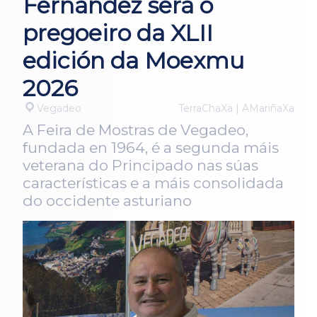
Fernández será o
pregoeiro da XLII
edición da Moexmu
2026
Vegadeo
TerraChaXa | AMariñaXa
A Feira de Mostras de Vegadeo,
fundada en 1964, é a segunda máis
veterana do Principado nas súas
características e a máis consolidada
do occidente asturiano