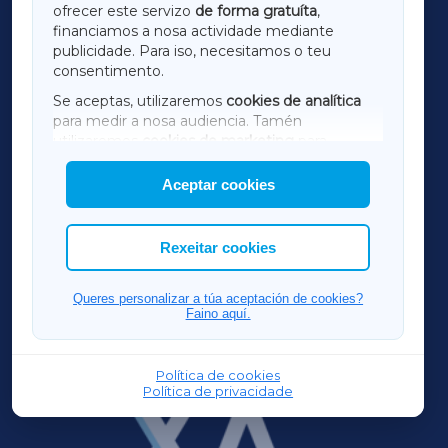
ofrecer este servizo
de forma gratuíta
,
financiamos a nosa actividade mediante
TERRACHAXA
publicidade. Para iso, necesitamos o teu
consentimento.
SARRIAXA
Se aceptas, utilizaremos
cookies de analítica
para medir a nosa audiencia. Tamén
AMARIÑAXA
utilizaremos
cookies de marketing
para
mostrar publicidade de terceiros.
Aceptar cookies
RIBEIRASACRAXA
Así mesmo, podes personalizar a elección das
cookies que desexas permitir.
ACORUÑAXA
Rexeitar cookies
FERROLXA
Queres personalizar a túa aceptación de cookies?
Faino aquí.
OURENSEXA
Política de cookies
Política de privacidade