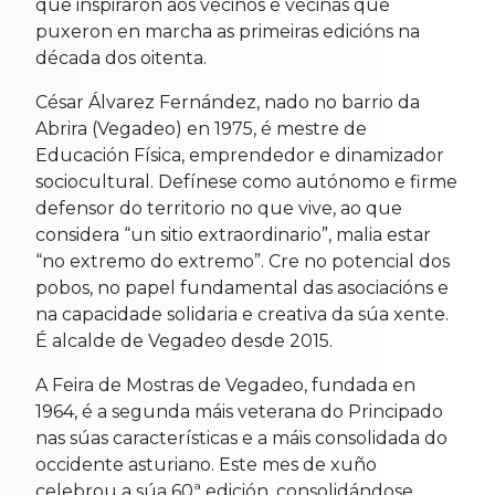
que inspiraron aos veciños e veciñas que
puxeron en marcha as primeiras edicións na
década dos oitenta.
César Álvarez Fernández, nado no barrio da
Abrira (Vegadeo) en 1975, é mestre de
Educación Física, emprendedor e dinamizador
sociocultural. Defínese como autónomo e firme
defensor do territorio no que vive, ao que
considera “un sitio extraordinario”, malia estar
“no extremo do extremo”. Cre no potencial dos
pobos, no papel fundamental das asociacións e
na capacidade solidaria e creativa da súa xente.
É alcalde de Vegadeo desde 2015.
A Feira de Mostras de Vegadeo, fundada en
1964, é a segunda máis veterana do Principado
nas súas características e a máis consolidada do
occidente asturiano. Este mes de xuño
celebrou a súa 60ª edición, consolidándose