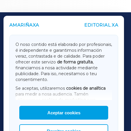
AMARIÑAXA
EDITORIAL XA
OUTROS PERIÓDICOS
GALICIAXA
O noso contido está elaborado por profesionais,
é independente e garantimos información
LUGOXA
veraz, contrastada e de calidade. Para poder
ofrecer este servizo
de forma gratuíta
,
financiamos a nosa actividade mediante
TERRACHAXA
publicidade. Para iso, necesitamos o teu
consentimento.
SARRIAXA
Se aceptas, utilizaremos
cookies de analítica
para medir a nosa audiencia. Tamén
AMARIÑAXA
utilizaremos
cookies de marketing
para
mostrar publicidade de terceiros.
Aceptar cookies
RIBEIRASACRAXA
Así mesmo, podes personalizar a elección das
cookies que desexas permitir.
ACORUÑAXA