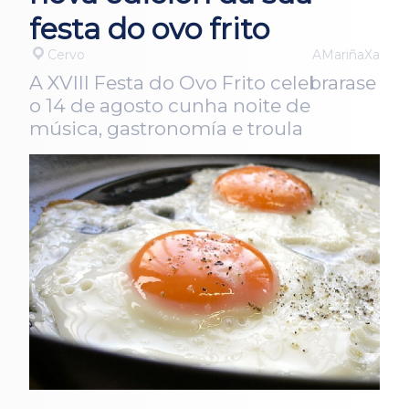
festa do ovo frito
Cervo
AMariñaXa
A XVIII Festa do Ovo Frito celebrarase
o 14 de agosto cunha noite de
música, gastronomía e troula