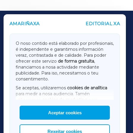
AMARIÑAXA
EDITORIAL XA
OUTROS PERIÓDICOS
GALICIAXA
O noso contido está elaborado por profesionais,
é independente e garantimos información
LUGOXA
veraz, contrastada e de calidade. Para poder
ofrecer este servizo
de forma gratuíta
,
financiamos a nosa actividade mediante
TERRACHAXA
publicidade. Para iso, necesitamos o teu
consentimento.
SARRIAXA
Se aceptas, utilizaremos
cookies de analítica
para medir a nosa audiencia. Tamén
AMARIÑAXA
utilizaremos
cookies de marketing
para
mostrar publicidade de terceiros.
Aceptar cookies
RIBEIRASACRAXA
Así mesmo, podes personalizar a elección das
cookies que desexas permitir.
ACORUÑAXA
Rexeitar cookies