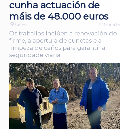
cunha actuación de
máis de 48.000 euros
Cervo
AMariñaXa
Os traballos inclúen a renovación do
firme, a apertura de cunetas e a
limpeza de caños para garantir a
seguridade viaria