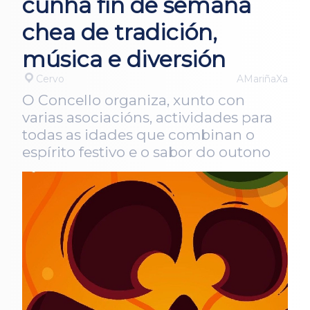
cunha fin de semana
chea de tradición,
música e diversión
Cervo
AMariñaXa
O Concello organiza, xunto con
varias asociacións, actividades para
todas as idades que combinan o
espírito festivo e o sabor do outono