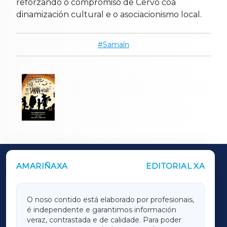
reforzando o compromiso de Cervo coa
dinamización cultural e o asociacionismo local.
Samaín
AMARIÑAXA
EDITORIAL XA
OUTROS PERIÓDICOS
GALICIAXA
O noso contido está elaborado por profesionais,
é independente e garantimos información
LUGOXA
veraz, contrastada e de calidade. Para poder