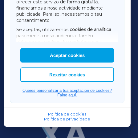
ofrecer este servizo
de forma gratuíta
,
financiamos a nosa actividade mediante
TERRACHAXA
publicidade. Para iso, necesitamos o teu
consentimento.
SARRIAXA
Se aceptas, utilizaremos
cookies de analítica
para medir a nosa audiencia. Tamén
AMARIÑAXA
utilizaremos
cookies de marketing
para
mostrar publicidade de terceiros.
Aceptar cookies
RIBEIRASACRAXA
Así mesmo, podes personalizar a elección das
cookies que desexas permitir.
ACORUÑAXA
Rexeitar cookies
FERROLXA
Queres personalizar a túa aceptación de cookies?
Faino aquí.
OURENSEXA
Política de cookies
Política de privacidade