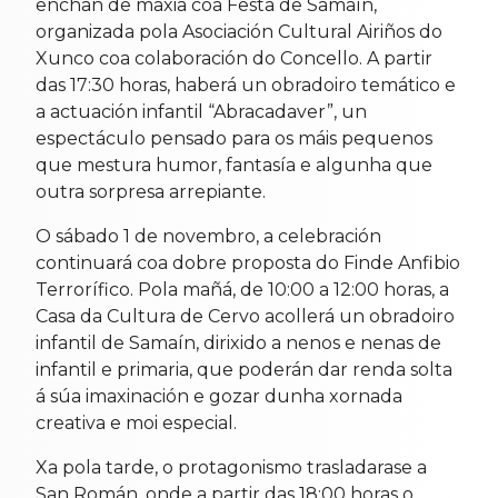
enchan de maxia coa Festa de Samaín,
organizada pola Asociación Cultural Airiños do
Xunco coa colaboración do Concello. A partir
das 17:30 horas, haberá un obradoiro temático e
a actuación infantil “Abracadaver”, un
espectáculo pensado para os máis pequenos
que mestura humor, fantasía e algunha que
outra sorpresa arrepiante.
O sábado 1 de novembro, a celebración
continuará coa dobre proposta do Finde Anfibio
Terrorífico. Pola mañá, de 10:00 a 12:00 horas, a
Casa da Cultura de Cervo acollerá un obradoiro
infantil de Samaín, dirixido a nenos e nenas de
infantil e primaria, que poderán dar renda solta
á súa imaxinación e gozar dunha xornada
creativa e moi especial.
Xa pola tarde, o protagonismo trasladarase a
San Román, onde a partir das 18:00 horas o