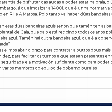
garantía de disfrutar das augas e poder estar na praia, 
embargo, si que imos izar a 14.001, que é unha normativa 
 en Ril e A Marosa. Polo tanto vai haber dúas bandeiras 
n esas dúas bandeiras azuis senón que tamén ten as ba
tal de Gaia, que xa o está recibindo todos os anos pol
a azul. Tamén hai outra bandeira azul, que é a do sende
sada”.
as e imos abrir o prazo para contratar a outros dous mái
dez, para facilitar os turnos e que estean presentes en 
seguridade e a motivación suficiente como para poder di
ron varios membros do equipo de goberno burelés.