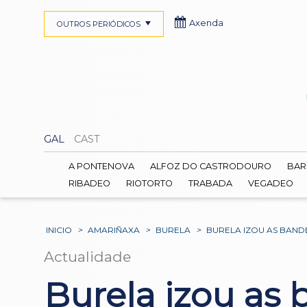
Axenda
OUTROS PERIÓDICOS
GAL
CAST
A PONTENOVA
ALFOZ DO CASTRODOURO
BAR
RIBADEO
RIOTORTO
TRABADA
VEGADEO
INICIO
>
AMARIÑAXA
>
BURELA
>
BURELA IZOU AS BANDE
Actualidade
Burela izou as b