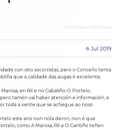
TerraChaXa | AMariñaXa
6 Jul 2019
idade con oito socorristas, pero o Concello tenta
ubliña que a calidade das augas é excelente,
 Marosa, en Ril e no Cabaliño-O Portelo,
, pero tamén vai haber atención e información, e
 por toda a xente que se achegue ao noso
ortelo este ano non nola deron, non é que
 Portelo, como A Marosa, Ril e O Cantiño teñen