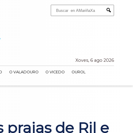
Buscar:
Submit
Xoves, 6 ago 2026
O
O VALADOURO
O VICEDO
OUROL
 praias de Ril e