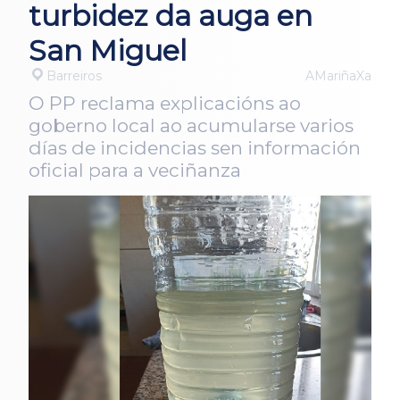
turbidez da auga en
San Miguel
Barreiros
AMariñaXa
O PP reclama explicacións ao
goberno local ao acumularse varios
días de incidencias sen información
oficial para a veciñanza