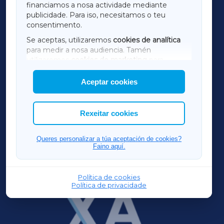
financiamos a nosa actividade mediante
TERRACHAXA
publicidade. Para iso, necesitamos o teu
consentimento.
SARRIAXA
Se aceptas, utilizaremos
cookies de analítica
para medir a nosa audiencia. Tamén
AMARIÑAXA
utilizaremos
cookies de marketing
para
mostrar publicidade de terceiros.
Aceptar cookies
RIBEIRASACRAXA
Así mesmo, podes personalizar a elección das
cookies que desexas permitir.
ACORUÑAXA
Rexeitar cookies
FERROLXA
Queres personalizar a túa aceptación de cookies?
Faino aquí.
OURENSEXA
Política de cookies
Política de privacidade