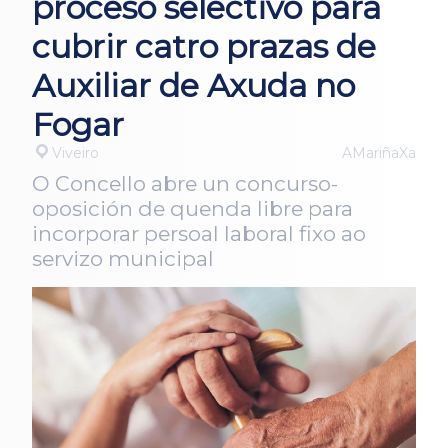
proceso selectivo para
cubrir catro prazas de
Auxiliar de Axuda no
Fogar
Viveiro
AMariñaXa
O Concello abre un concurso-
oposición de quenda libre para
incorporar persoal laboral fixo ao
servizo municipal