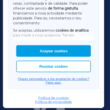
LUGOXA
veraz, contrastada e de calidade. Para poder
ofrecer este servizo
de forma gratuíta
,
financiamos a nosa actividade mediante
TERRACHAXA
publicidade. Para iso, necesitamos o teu
consentimento.
SARRIAXA
Se aceptas, utilizaremos
cookies de analítica
para medir a nosa audiencia. Tamén
AMARIÑAXA
utilizaremos
cookies de marketing
para
mostrar publicidade de terceiros.
Aceptar cookies
RIBEIRASACRAXA
Así mesmo, podes personalizar a elección das
cookies que desexas permitir.
ACORUÑAXA
Rexeitar cookies
FERROLXA
Queres personalizar a túa aceptación de cookies?
Faino aquí.
OURENSEXA
Política de cookies
Política de privacidade