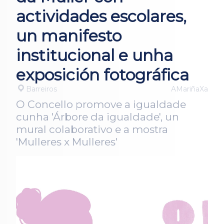
actividades escolares,
un manifesto
institucional e unha
exposición fotográfica
Barreiros
AMariñaXa
O Concello promove a igualdade
cunha 'Árbore da igualdade', un
mural colaborativo e a mostra
'Mulleres x Mulleres'