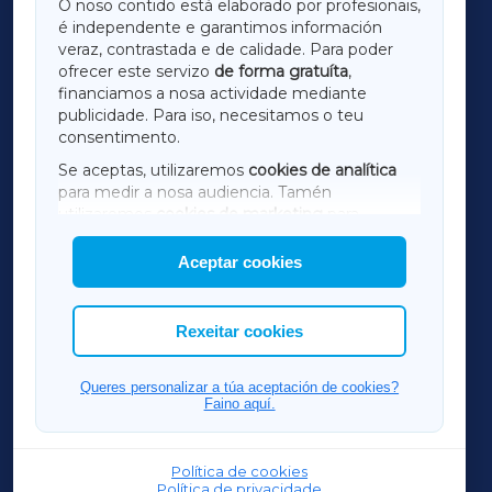
O noso contido está elaborado por profesionais,
é independente e garantimos información
LUGOXA
veraz, contrastada e de calidade. Para poder
ofrecer este servizo
de forma gratuíta
,
financiamos a nosa actividade mediante
TERRACHAXA
publicidade. Para iso, necesitamos o teu
consentimento.
SARRIAXA
Se aceptas, utilizaremos
cookies de analítica
para medir a nosa audiencia. Tamén
AMARIÑAXA
utilizaremos
cookies de marketing
para
mostrar publicidade de terceiros.
Aceptar cookies
RIBEIRASACRAXA
Así mesmo, podes personalizar a elección das
cookies que desexas permitir.
ACORUÑAXA
Rexeitar cookies
FERROLXA
Queres personalizar a túa aceptación de cookies?
Faino aquí.
OURENSEXA
Política de cookies
Política de privacidade