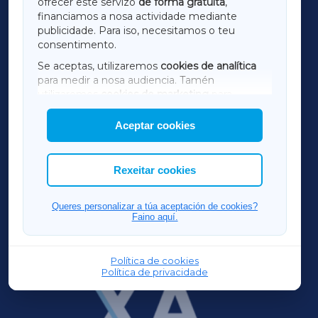
ofrecer este servizo
de forma gratuíta
,
financiamos a nosa actividade mediante
TERRACHAXA
publicidade. Para iso, necesitamos o teu
consentimento.
SARRIAXA
Se aceptas, utilizaremos
cookies de analítica
para medir a nosa audiencia. Tamén
AMARIÑAXA
utilizaremos
cookies de marketing
para
mostrar publicidade de terceiros.
Aceptar cookies
RIBEIRASACRAXA
Así mesmo, podes personalizar a elección das
cookies que desexas permitir.
ACORUÑAXA
Rexeitar cookies
FERROLXA
Queres personalizar a túa aceptación de cookies?
Faino aquí.
OURENSEXA
Política de cookies
Política de privacidade