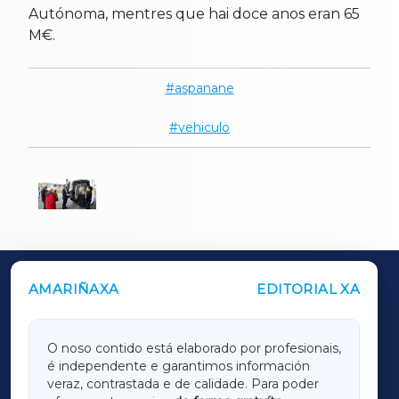
Autónoma, mentres que hai doce anos eran 65
M€.
aspanane
vehiculo
AMARIÑAXA
EDITORIAL XA
OUTROS PERIÓDICOS
GALICIAXA
O noso contido está elaborado por profesionais,
é independente e garantimos información
LUGOXA
veraz, contrastada e de calidade. Para poder