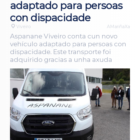
adaptado para persoas
con dispacidade
Viveiro
AMariñaXa
Aspanane Viveiro conta cun novo
vehículo adaptado para persoas con
dispacidade. Este transporte foi
adquirido gracias a unha axuda