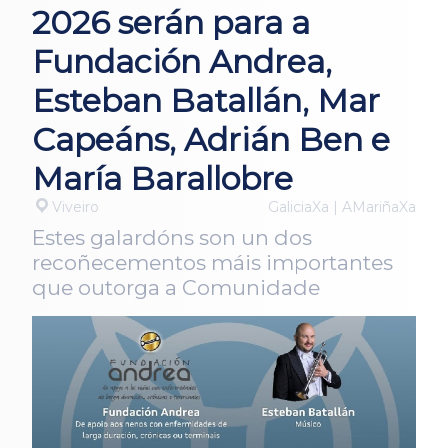
2026 serán para a
Fundación Andrea,
Esteban Batallán, Mar
Capeáns, Adrián Ben e
María Barallobre
Viveiro
GaliciaXa | AMariñaXa
Estes galardóns son un dos
recoñecementos máis importantes
que outorga a Comunidade