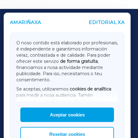
AMARIÑAXA
EDITORIAL XA
OUTROS PERIÓDICOS
GALICIAXA
O noso contido está elaborado por profesionais,
é independente e garantimos información
LUGOXA
veraz, contrastada e de calidade. Para poder
ofrecer este servizo
de forma gratuíta
,
financiamos a nosa actividade mediante
TERRACHAXA
publicidade. Para iso, necesitamos o teu
consentimento.
SARRIAXA
Se aceptas, utilizaremos
cookies de analítica
para medir a nosa audiencia. Tamén
AMARIÑAXA
utilizaremos
cookies de marketing
para
mostrar publicidade de terceiros.
Aceptar cookies
RIBEIRASACRAXA
Así mesmo, podes personalizar a elección das
cookies que desexas permitir.
ACORUÑAXA
Rexeitar cookies