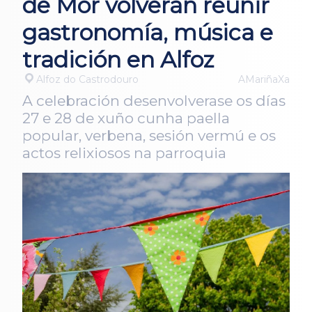
de Mor volverán reunir
gastronomía, música e
tradición en Alfoz
Alfoz do Castrodouro
AMariñaXa
A celebración desenvolverase os días
27 e 28 de xuño cunha paella
popular, verbena, sesión vermú e os
actos relixiosos na parroquia