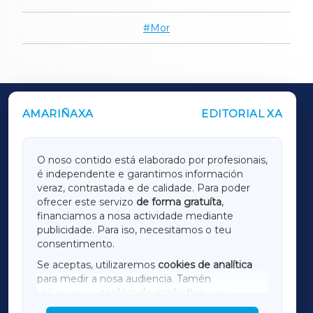
Mor
AMARIÑAXA
EDITORIAL XA
OUTROS PERIÓDICOS
GALICIAXA
O noso contido está elaborado por profesionais,
é independente e garantimos información
LUGOXA
veraz, contrastada e de calidade. Para poder
ofrecer este servizo
de forma gratuíta
,
financiamos a nosa actividade mediante
TERRACHAXA
publicidade. Para iso, necesitamos o teu
consentimento.
SARRIAXA
Se aceptas, utilizaremos
cookies de analítica
para medir a nosa audiencia. Tamén
AMARIÑAXA
utilizaremos
cookies de marketing
para
mostrar publicidade de terceiros.