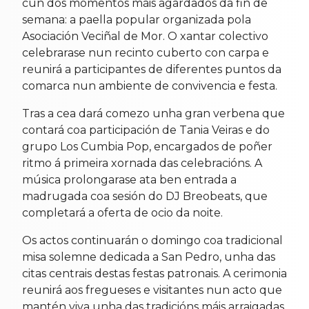
cun dos momentos máis agardados da fin de
semana: a paella popular organizada pola
Asociación Veciñal de Mor. O xantar colectivo
celebrarase nun recinto cuberto con carpa e
reunirá a participantes de diferentes puntos da
comarca nun ambiente de convivencia e festa.
Tras a cea dará comezo unha gran verbena que
contará coa participación de Tania Veiras e do
grupo Los Cumbia Pop, encargados de poñer
ritmo á primeira xornada das celebracións. A
música prolongarase ata ben entrada a
madrugada coa sesión do DJ Breobeats, que
completará a oferta de ocio da noite.
Os actos continuarán o domingo coa tradicional
misa solemne dedicada a San Pedro, unha das
citas centrais destas festas patronais. A cerimonia
reunirá aos fregueses e visitantes nun acto que
mantén viva unha das tradicións máis arraigadas