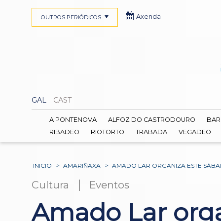
Axenda
OUTROS PERIÓDICOS
GAL
CAST
A PONTENOVA
ALFOZ DO CASTRODOURO
BAR
RIBADEO
RIOTORTO
TRABADA
VEGADEO
INICIO
>
AMARIÑAXA
>
AMADO LAR ORGANIZA ESTE SÁBA
|
Cultura
Eventos
Amado Lar orga