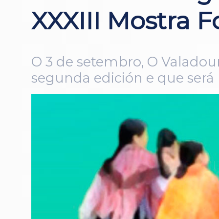
XXXIII Mostra Fo
O 3 de setembro, O Valadour
segunda edición e que será 