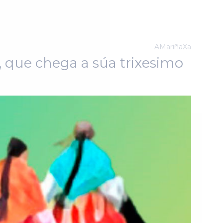
AMariñaXa
, que chega a súa trixesimo