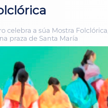
lclórica
o celebra a súa Mostra Folclórica
na praza de Santa María