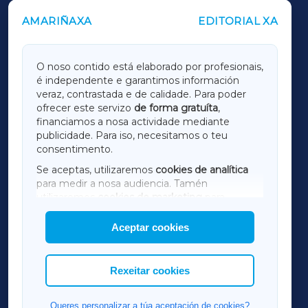
AMARIÑAXA
EDITORIAL XA
OUTROS PERIÓDICOS
GALICIAXA
O noso contido está elaborado por profesionais,
é independente e garantimos información
LUGOXA
veraz, contrastada e de calidade. Para poder
ofrecer este servizo
de forma gratuíta
,
financiamos a nosa actividade mediante
TERRACHAXA
publicidade. Para iso, necesitamos o teu
consentimento.
SARRIAXA
Se aceptas, utilizaremos
cookies de analítica
para medir a nosa audiencia. Tamén
AMARIÑAXA
utilizaremos
cookies de marketing
para
mostrar publicidade de terceiros.
Aceptar cookies
RIBEIRASACRAXA
Así mesmo, podes personalizar a elección das
cookies que desexas permitir.
ACORUÑAXA
Rexeitar cookies
FERROLXA
Queres personalizar a túa aceptación de cookies?