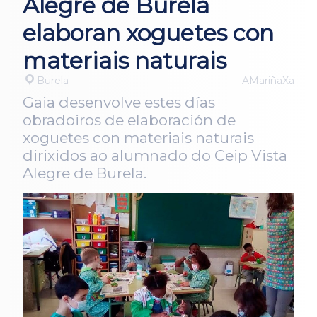
Alegre de Burela
elaboran xoguetes con
materiais naturais
Burela
AMariñaXa
Gaia desenvolve estes días
obradoiros de elaboración de
xoguetes con materiais naturais
dirixidos ao alumnado do Ceip Vista
Alegre de Burela.