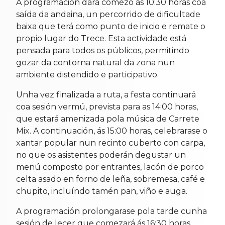
A programación dará comezo ás 10:30 horas coa
saída da andaina, un percorrido de dificultade
baixa que terá como punto de inicio e remate o
propio lugar do Trece. Esta actividade está
pensada para todos os públicos, permitindo
gozar da contorna natural da zona nun
ambiente distendido e participativo.
Unha vez finalizada a ruta, a festa continuará
coa sesión vermú, prevista para as 14:00 horas,
que estará amenizada pola música de Carrete
Mix. A continuación, ás 15:00 horas, celebrarase o
xantar popular nun recinto cuberto con carpa,
no que os asistentes poderán degustar un
menú composto por entrantes, lacón de porco
celta asado en forno de leña, sobremesa, café e
chupito, incluíndo tamén pan, viño e auga.
A programación prolongarase pola tarde cunha
sesión de lecer que comezará ás 16:30 horas,