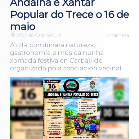
Andaina e Xantar
Popular do Trece o 16 de
maio
Alfoz do Castrodouro
AMariñaXa
A cita combinará natureza,
gastronomía e música nunha
xornada festiva en Carballido
organizada pola asociación veciñal