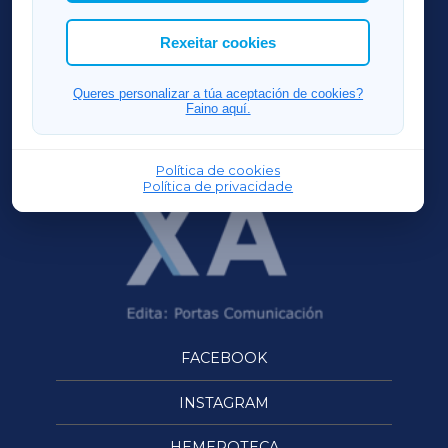
cookies que desexas permitir.
ACORUÑAXA
Rexeitar cookies
FERROLXA
Queres personalizar a túa aceptación de cookies?
Faino aquí.
OURENSEXA
Política de cookies
Política de privacidade
FACEBOOK
INSTAGRAM
HEMEROTECA