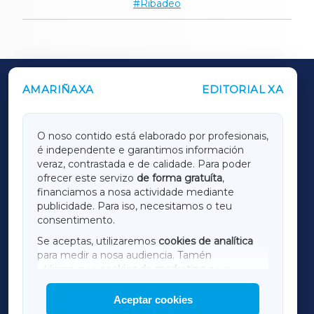
Ribadeo
AMARIÑAXA
EDITORIAL XA
OUTROS PERIÓDICOS
GALICIAXA
O noso contido está elaborado por profesionais,
é independente e garantimos información
LUGOXA
veraz, contrastada e de calidade. Para poder
ofrecer este servizo
de forma gratuíta
,
financiamos a nosa actividade mediante
TERRACHAXA
publicidade. Para iso, necesitamos o teu
consentimento.
SARRIAXA
Se aceptas, utilizaremos
cookies de analítica
para medir a nosa audiencia. Tamén
AMARIÑAXA
utilizaremos
cookies de marketing
para
mostrar publicidade de terceiros.
Aceptar cookies
RIBEIRASACRAXA
Así mesmo, podes personalizar a elección das