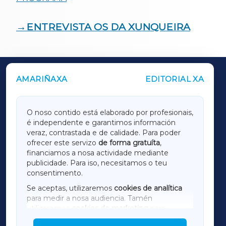
→ENTREVISTA OS DA XUNQUEIRA
AMARIÑAXA
EDITORIAL XA
OUTROS PERIÓDICOS
GALICIAXA
O noso contido está elaborado por profesionais,
é independente e garantimos información
LUGOXA
veraz, contrastada e de calidade. Para poder
ofrecer este servizo
de forma gratuíta
,
financiamos a nosa actividade mediante
TERRACHAXA
publicidade. Para iso, necesitamos o teu
consentimento.
SARRIAXA
Se aceptas, utilizaremos
cookies de analítica
para medir a nosa audiencia. Tamén
AMARIÑAXA
utilizaremos
cookies de marketing
para
mostrar publicidade de terceiros.