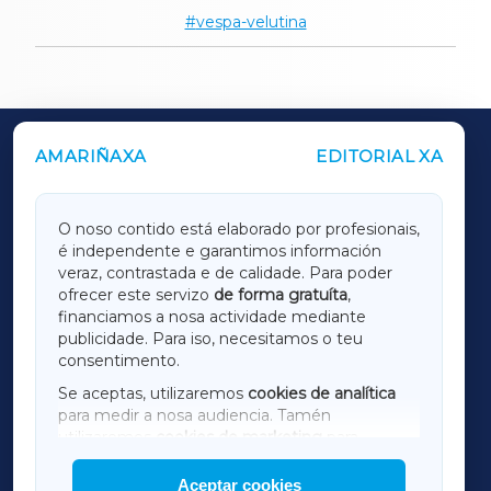
vespa-velutina
AMARIÑAXA
EDITORIAL XA
OUTROS PERIÓDICOS
GALICIAXA
O noso contido está elaborado por profesionais,
é independente e garantimos información
LUGOXA
veraz, contrastada e de calidade. Para poder
ofrecer este servizo
de forma gratuíta
,
financiamos a nosa actividade mediante
TERRACHAXA
publicidade. Para iso, necesitamos o teu
consentimento.
SARRIAXA
Se aceptas, utilizaremos
cookies de analítica
para medir a nosa audiencia. Tamén
AMARIÑAXA
utilizaremos
cookies de marketing
para
mostrar publicidade de terceiros.
Aceptar cookies
RIBEIRASACRAXA